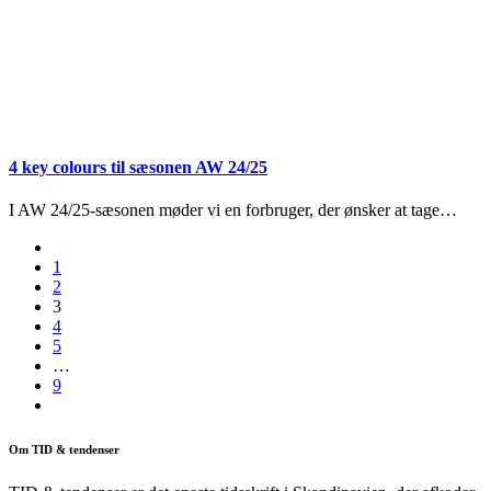
4 key colours til sæsonen AW 24/25
I AW 24/25-sæsonen møder vi en forbruger, der ønsker at tage…
1
2
3
4
5
…
9
Om TID & tendenser