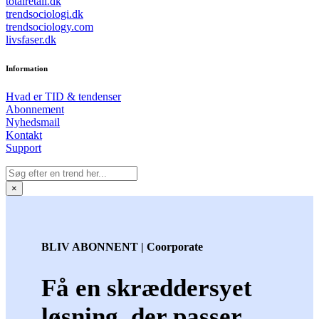
totalretail.dk
trendsociologi.dk
trendsociology.com
livsfaser.dk
Information
Hvad er TID & tendenser
Abonnement
Nyhedsmail
Kontakt
Support
×
BLIV ABONNENT | Coorporate
Få en skræddersyet
løsning, der passer