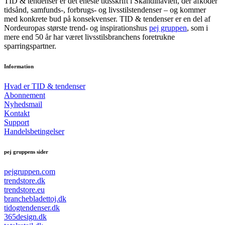
TID & tendenser er det eneste tidsskrift i Skandinavien, der afkoder
tidsånd, samfunds-, forbrugs- og livsstilstendenser – og kommer
med konkrete bud på konsekvenser. TID & tendenser er en del af
Nordeuropas største trend- og inspirationshus
pej gruppen
, som i
mere end 50 år har været livsstilsbranchens foretrukne
sparringspartner.
Information
Hvad er TID & tendenser
Abonnement
Nyhedsmail
Kontakt
Support
Handelsbetingelser
pej gruppens sider
pejgruppen.com
trendstore.dk
trendstore.eu
branchebladettoj.dk
tidogtendenser.dk
365design.dk