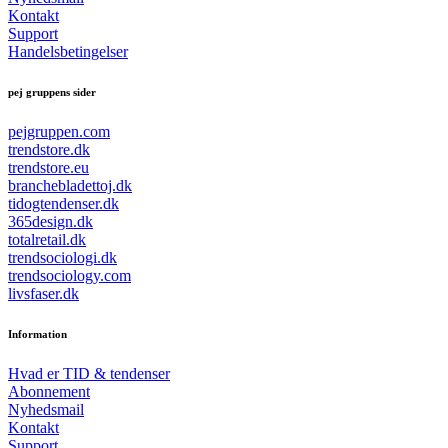
Kontakt
Support
Handelsbetingelser
pej gruppens sider
pejgruppen.com
trendstore.dk
trendstore.eu
branchebladettoj.dk
tidogtendenser.dk
365design.dk
totalretail.dk
trendsociologi.dk
trendsociology.com
livsfaser.dk
Information
Hvad er TID & tendenser
Abonnement
Nyhedsmail
Kontakt
Support