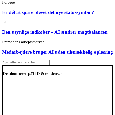
Forbrug
Er dét at spare blevet det nye statussymbol?
AI
Den usynlige indkøber – AI ændrer magtbalancen
Fremtidens arbejdsmarked
Medarbejdere bruger AI uden tilstrækkelig oplæring
De abonnerer på
TID & tendenser