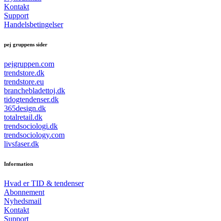
Kontakt
Support
Handelsbetingelser
pej gruppens sider
pejgruppen.com
trendstore.dk
trendstore.eu
branchebladettoj.dk
tidogtendenser.dk
365design.dk
totalretail.dk
trendsociologi.dk
trendsociology.com
livsfaser.dk
Information
Hvad er TID & tendenser
Abonnement
Nyhedsmail
Kontakt
Support