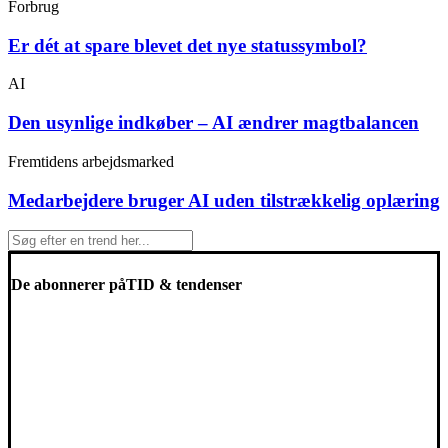
Forbrug
Er dét at spare blevet det nye statussymbol?
AI
Den usynlige indkøber – AI ændrer magtbalancen
Fremtidens arbejdsmarked
Medarbejdere bruger AI uden tilstrækkelig oplæring
De abonnerer på
TID & tendenser