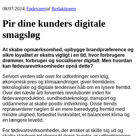
08/07/2024
|
Fødevarer
|
af
Redaktionen
Pir dine kunders digitale
smagsløg
At skabe opmærksomhed, opbygge brandpræference og
sikre loyalitet er ekstra vigtigt i en tid, hvor forbrugere
drømmer, forbruger og socialiserer digitalt. Men hvordan
kan fødevarevirksomheder opnå dette?
Selvom verden står over for udfordringer som krig,
økonomisk pres og klimaændringer, giver fremtidens
teknologiske og digitale tendenser håb om en lysere fremtid.
Over det næste årti forventes revolutioner inden for
fødevareproduktion, sundhedsteknologi, transport og
uddannelse at skabe positiv indvirkning. Disse trends
repræsenterer nøglen til en mere bæredygtig fremtid med
mindre ulighed, forbedret livskvalitet, et balanceret klima og
en længere levetid.
For fødevarevirksomheder, der ønsker at skille sig ud og
skabe stærkere relationer til deres kunder, er udfordringerne