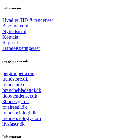
Information
Hvad er TID & tendenser
Abonnement
Nyhedsmail
Kontakt
Support
Handelsbetingelser
pej gruppens sider
pejgruppen.com
trendstore.dk
trendstore.eu
branchebladettoj.dk
tidogtendenser.dk
365design.dk
totalretail.dk
trendsociologi.dk
trendsociology.com
livsfaser.dk
Information