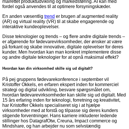
målrettet produktudvikling og markedsføring. AI kan med
fordel også anvendes til at optimere forsyningskæder.
En anden væsentlig
trend
er brugen af augmented reality
(AR) og virtual reality (VR) til at skabe engagerende og
interaktive kundeoplevelser.
Disse teknologier og trends – og flere andre digitale trends –
er afgørende for fødevarevirksomheder, der ønsker at være
på forkant og skabe innovative, digitale oplevelser for deres
kunder. Men hvordan kan man konkret implementere disse
og andre digitale teknologier for at opnå maksimal effekt?
Hvordan kan din virksomhed skille sig ud digitalt?
På pej gruppens fødevarekonference i september vil
Kristoffer Okkels, en erfaren ekspert inden for kommerciel
strategi og digital udvikling, besvare spørgsmålet om,
hvordan fødevarevirksomheder kan skille sig ud digitalt. Med
15 års erfaring inden for teknologi, forretning og kreativitet,
har Kristoffer Okkels specialiseret sig i at hjælpe
virksomheder med at forstå og tilpasse sig deres kunders
stigende forventninger. Hans karriere inkluderer ledende
stillinger hos DatagrafOtw, Creuna, Impact commerce og
Mindshare, og han arbejder nu som selvstændig