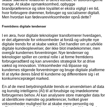
mange. At skabe opmærksomhed, opbygge
brandpræference og sikre loyalitet er ekstra vigtigt i en tid,
hvor forbrugere drømmer, forbruger og socialiserer digitalt.
Men hvordan kan fødevarevirksomheder opnå dette?
Fremtidens digitale tendenser
I en æra, hvor digitale teknologier transformerer hverdagen,
er det afgørende for virksomheder at forstå og udnytte nye
digitale trends for at skabe vækst. Det handler om at udvikle
digitale kundeoplevelser, der ikke blot imødekommer, men
overgår kundernes forventninger. Nye tendenser og
teknologier spiller en central rolle i at forme fremtidens
forbrugeradfærd og kan anvendes strategisk for at drive
vækst og innovation. Virksomheder må tilpasse sig
kundernes stigende forventninger og bruge digitale platforme
til at styrke deres bånd til kunderne og differentiere sig i et
konkurrencepræget marked.
En af de mest betydningsfulde trends er anvendelsen af data
og kunstig intelligens (AI) til at forudsige og imødekomme
forbrugernes behov. AI kan analysere store mængder data for
at identificere mønstre og præferencer, hvilket giver
virksomheder mulighed for at skabe mere personlig og