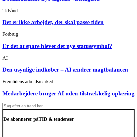
Tidsånd
Det er ikke arbejdet, der skal passe tiden
Forbrug
Er dét at spare blevet det nye statussymbol?
AI
Den usynlige indkøber – AI ændrer magtbalancen
Fremtidens arbejdsmarked
Medarbejdere bruger AI uden tilstrækkelig oplæring
De abonnerer på
TID & tendenser