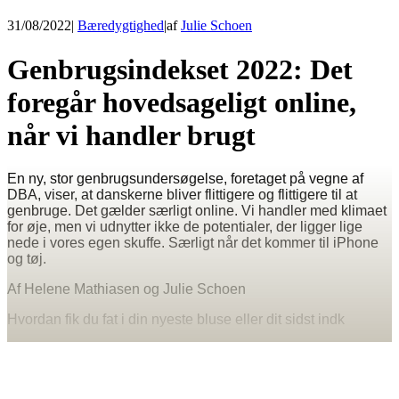
31/08/2022
|
Bæredygtighed
|
af
Julie Schoen
Genbrugsindekset 2022: Det
foregår hovedsageligt online,
når vi handler brugt
En ny, stor genbrugsundersøgelse, foretaget på vegne af
DBA, viser, at danskerne bliver flittigere og flittigere til at
genbruge. Det gælder særligt online. Vi handler med klimaet
for øje, men vi udnytter ikke de potentialer, der ligger lige
nede i vores egen skuffe. Særligt når det kommer til iPhone
og tøj.
Af Helene Mathiasen og Julie Schoen
Hvordan fik du fat i din nyeste bluse eller dit sidst indk