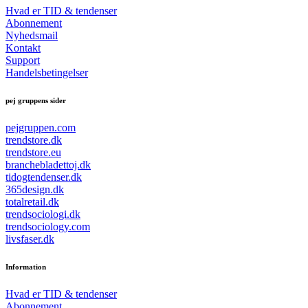
Hvad er TID & tendenser
Abonnement
Nyhedsmail
Kontakt
Support
Handelsbetingelser
pej gruppens sider
pejgruppen.com
trendstore.dk
trendstore.eu
branchebladettoj.dk
tidogtendenser.dk
365design.dk
totalretail.dk
trendsociologi.dk
trendsociology.com
livsfaser.dk
Information
Hvad er TID & tendenser
Abonnement