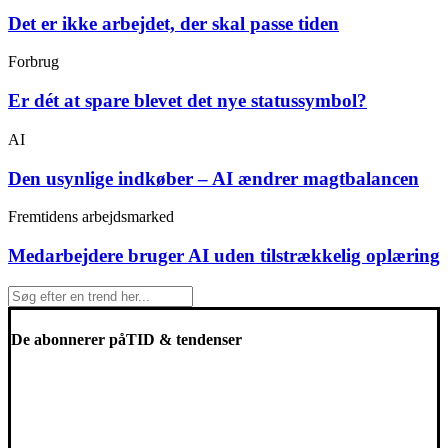
Det er ikke arbejdet, der skal passe tiden
Forbrug
Er dét at spare blevet det nye statussymbol?
AI
Den usynlige indkøber – AI ændrer magtbalancen
Fremtidens arbejdsmarked
Medarbejdere bruger AI uden tilstrækkelig oplæring
De abonnerer på
TID & tendenser