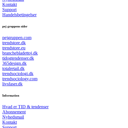
Kontakt
Support
Handelsbetingelser
pej gruppens sider
pejgruppen.com
trendstore.dk
trendstore.eu
branchebladettoj.dk
tidogtendenser.dk
365design.dk
totalretail.dk
trendsociologi.dk
trendsociology.com
livsfaser.dk
Information
Hvad er TID & tendenser
Abonnement
Nyhedsmail
Kontakt
Support