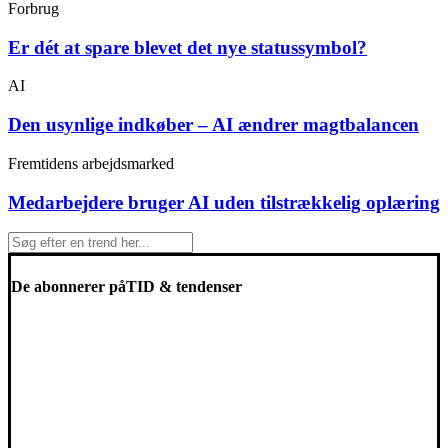
Forbrug
Er dét at spare blevet det nye statussymbol?
AI
Den usynlige indkøber – AI ændrer magtbalancen
Fremtidens arbejdsmarked
Medarbejdere bruger AI uden tilstrækkelig oplæring
De abonnerer på
TID & tendenser