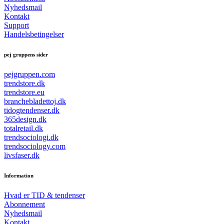
Nyhedsmail
Kontakt
Support
Handelsbetingelser
pej gruppens sider
pejgruppen.com
trendstore.dk
trendstore.eu
branchebladettoj.dk
tidogtendenser.dk
365design.dk
totalretail.dk
trendsociologi.dk
trendsociology.com
livsfaser.dk
Information
Hvad er TID & tendenser
Abonnement
Nyhedsmail
Kontakt