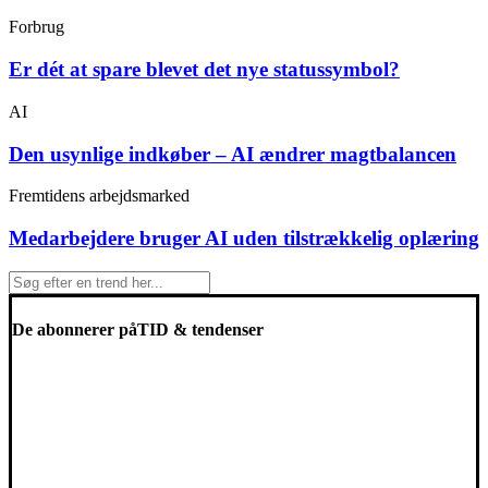
Forbrug
Er dét at spare blevet det nye statussymbol?
AI
Den usynlige indkøber – AI ændrer magtbalancen
Fremtidens arbejdsmarked
Medarbejdere bruger AI uden tilstrækkelig oplæring
De abonnerer på
TID & tendenser