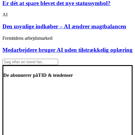
Er dét at spare blevet det nye statussymbol?
AI
Den usynlige indkøber – AI ændrer magtbalancen
Fremtidens arbejdsmarked
Medarbejdere bruger AI uden tilstrækkelig oplæring
De abonnerer på
TID & tendenser