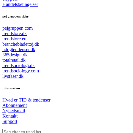
Handelsbetingelser
pej gruppens sider
pejgruppen.com
trendstore.dk
trendstore.eu
branchebladettoj.dk
tidogtendenser.dk
365design.dk
totalretail.dk
trendsociologi.dk
trendsociology.com
livsfaser.dk
Information
Hvad er TID & tendenser
Abonnement
Nyhedsmail
Kontakt
Support