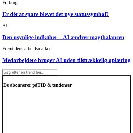
Forbrug
Er dét at spare blevet det nye statussymbol?
AI
Den usynlige indkøber – AI ændrer magtbalancen
Fremtidens arbejdsmarked
Medarbejdere bruger AI uden tilstrækkelig oplæring
De abonnerer på
TID & tendenser