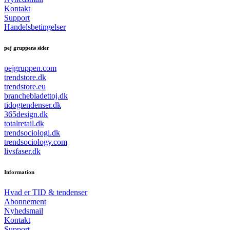
Kontakt
Support
Handelsbetingelser
pej gruppens sider
pejgruppen.com
trendstore.dk
trendstore.eu
branchebladettoj.dk
tidogtendenser.dk
365design.dk
totalretail.dk
trendsociologi.dk
trendsociology.com
livsfaser.dk
Information
Hvad er TID & tendenser
Abonnement
Nyhedsmail
Kontakt
Support