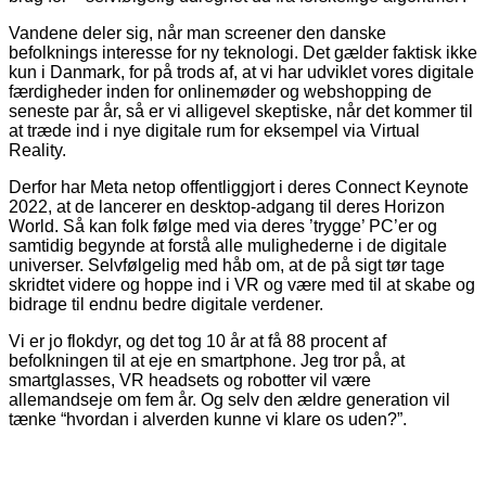
Vandene deler sig, når man screener den danske
befolknings interesse for ny teknologi. Det gælder faktisk ikke
kun i Danmark, for på trods af, at vi har udviklet vores digitale
færdigheder inden for onlinemøder og webshopping de
seneste par år, så er vi alligevel skeptiske, når det kommer til
at træde ind i nye digitale rum for eksempel via Virtual
Reality.
Derfor har Meta netop offentliggjort i deres Connect Keynote
2022, at de lancerer en desktop-adgang til deres Horizon
World. Så kan folk følge med via deres ’trygge’ PC’er og
samtidig begynde at forstå alle mulighederne i de digitale
universer. Selvfølgelig med håb om, at de på sigt tør tage
skridtet videre og hoppe ind i VR og være med til at skabe og
bidrage til endnu bedre digitale verdener.
Vi er jo flokdyr, og det tog 10 år at få 88 procent af
befolkningen til at eje en smartphone. Jeg tror på, at
smartglasses, VR headsets og robotter vil være
allemandseje om fem år. Og selv den ældre generation vil
tænke “hvordan i alverden kunne vi klare os uden?”.