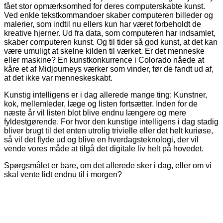
fået stor opmærksomhed for deres computerskabte kunst.
Ved enkle tekstkommandoer skaber computeren billeder og
malerier, som indtil nu ellers kun har været forbeholdt de
kreative hjerner. Ud fra data, som computeren har indsamlet,
skaber computeren kunst. Og til tider så god kunst, at det kan
være umuligt at skelne kilden til værket. Er det menneske
eller maskine? En kunstkonkurrence i Colorado nåede at
kåre et af Midjourneys værker som vinder, før de fandt ud af,
at det ikke var menneskeskabt.
Kunstig intelligens er i dag allerede mange ting: Kunstner,
kok, mellemleder, læge og listen fortsætter. Inden for de
næste år vil listen blot blive endnu længere og mere
fyldestgørende. For hvor den kunstige intelligens i dag stadig
bliver brugt til det enten utrolig trivielle eller det helt kuriøse,
så vil det flyde ud og blive en hverdagsteknologi, der vil
vende vores måde at tilgå det digitale liv helt på hovedet.
Spørgsmålet er bare, om det allerede sker i dag, eller om vi
skal vente lidt endnu til i morgen?