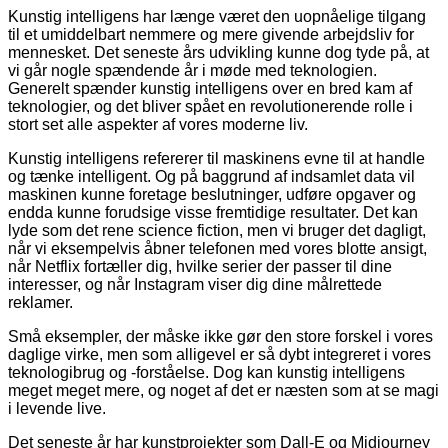
Kunstig intelligens har længe været den uopnåelige tilgang
til et umiddelbart nemmere og mere givende arbejdsliv for
mennesket. Det seneste års udvikling kunne dog tyde på, at
vi går nogle spændende år i møde med teknologien.
Generelt spænder kunstig intelligens over en bred kam af
teknologier, og det bliver spået en revolutionerende rolle i
stort set alle aspekter af vores moderne liv.
Kunstig intelligens refererer til maskinens evne til at handle
og tænke intelligent. Og på baggrund af indsamlet data vil
maskinen kunne foretage beslutninger, udføre opgaver og
endda kunne forudsige visse fremtidige resultater. Det kan
lyde som det rene science fiction, men vi bruger det dagligt,
når vi eksempelvis åbner telefonen med vores blotte ansigt,
når Netflix fortæller dig, hvilke serier der passer til dine
interesser, og når Instagram viser dig dine målrettede
reklamer.
Små eksempler, der måske ikke gør den store forskel i vores
daglige virke, men som alligevel er så dybt integreret i vores
teknologibrug og -forståelse. Dog kan kunstig intelligens
meget meget mere, og noget af det er næsten som at se magi
i levende live.
Det seneste år har kunstprojekter som Dall-E og Midjourney