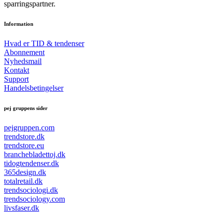
sparringspartner.
Information
Hvad er TID & tendenser
Abonnement
Nyhedsmail
Kontakt
Support
Handelsbetingelser
pej gruppens sider
pejgruppen.com
trendstore.dk
trendstore.eu
branchebladettoj.dk
tidogtendenser.dk
365design.dk
totalretail.dk
trendsociologi.dk
trendsociology.com
livsfaser.dk