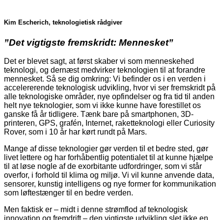
Kim Escherich, teknologietisk rådgiver
”Det vigtigste fremskridt: Mennesket”
Det er blevet sagt, at først skaber vi som menneskehed
teknologi, og dernæst medvirker teknologien til at forandre
mennesket. Så se dig omkring: Vi befinder os i en verden i
accelererende teknologisk udvikling, hvor vi ser fremskridt på
alle teknologiske områder, nye opfindelser og fra tid til anden
helt nye teknologier, som vi ikke kunne have forestillet os
ganske få år tidligere. Tænk bare på smartphonen, 3D-
printeren, GPS, grafén, Internet, raketteknologi eller Curiosity
Rover, som i 10 år har kørt rundt på Mars.
Mange af disse teknologier gør verden til et bedre sted, gør
livet lettere og har forhåbentlig potentialet til at kunne hjælpe
til at løse nogle af de exorbitante udfordringer, som vi står
overfor, i forhold til klima og miljø. Vi vil kunne anvende data,
sensorer, kunstig intelligens og nye former for kommunikation
som løftestænger til en bedre verden.
Men faktisk er – midt i denne strømflod af teknologisk
innovation og fremdrift – den vigtigste udvikling slet ikke en