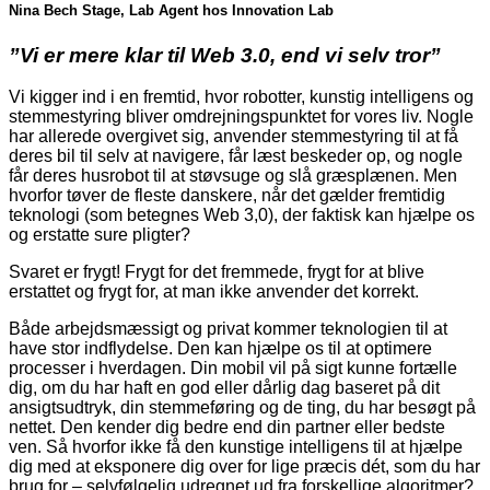
Nina Bech Stage, Lab Agent hos Innovation Lab
”Vi er mere klar til Web 3.0, end vi selv tror”
Vi kigger ind i en fremtid, hvor robotter, kunstig intelligens og
stemmestyring bliver omdrejningspunktet for vores liv. Nogle
har allerede overgivet sig, anvender stemmestyring til at få
deres bil til selv at navigere, får læst beskeder op, og nogle
får deres husrobot til at støvsuge og slå græsplænen. Men
hvorfor tøver de fleste danskere, når det gælder fremtidig
teknologi (som betegnes Web 3,0), der faktisk kan hjælpe os
og erstatte sure pligter?
Svaret er frygt! Frygt for det fremmede, frygt for at blive
erstattet og frygt for, at man ikke anvender det korrekt.
Både arbejdsmæssigt og privat kommer teknologien til at
have stor indflydelse. Den kan hjælpe os til at optimere
processer i hverdagen. Din mobil vil på sigt kunne fortælle
dig, om du har haft en god eller dårlig dag baseret på dit
ansigtsudtryk, din stemmeføring og de ting, du har besøgt på
nettet. Den kender dig bedre end din partner eller bedste
ven. Så hvorfor ikke få den kunstige intelligens til at hjælpe
dig med at eksponere dig over for lige præcis dét, som du har
brug for – selvfølgelig udregnet ud fra forskellige algoritmer?