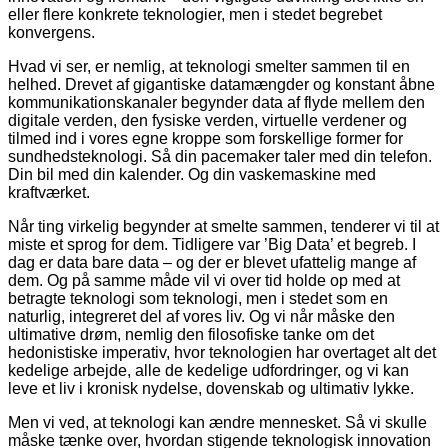
eller flere konkrete teknologier, men i stedet begrebet
konvergens.
Hvad vi ser, er nemlig, at teknologi smelter sammen til en
helhed. Drevet af gigantiske datamængder og konstant åbne
kommunikationskanaler begynder data af flyde mellem den
digitale verden, den fysiske verden, virtuelle verdener og
tilmed ind i vores egne kroppe som forskellige former for
sundhedsteknologi. Så din pacemaker taler med din telefon.
Din bil med din kalender. Og din vaskemaskine med
kraftværket.
Når ting virkelig begynder at smelte sammen, tenderer vi til at
miste et sprog for dem. Tidligere var ’Big Data’ et begreb. I
dag er data bare data – og der er blevet ufattelig mange af
dem. Og på samme måde vil vi over tid holde op med at
betragte teknologi som teknologi, men i stedet som en
naturlig, integreret del af vores liv. Og vi når måske den
ultimative drøm, nemlig den filosofiske tanke om det
hedonistiske imperativ, hvor teknologien har overtaget alt det
kedelige arbejde, alle de kedelige udfordringer, og vi kan
leve et liv i kronisk nydelse, dovenskab og ultimativ lykke.
Men vi ved, at teknologi kan ændre mennesket. Så vi skulle
måske tænke over, hvordan stigende teknologisk innovation