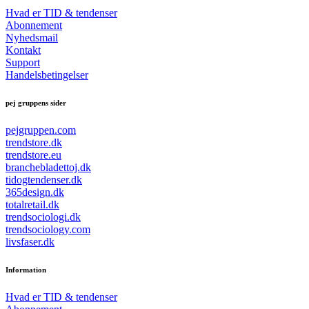
Hvad er TID & tendenser
Abonnement
Nyhedsmail
Kontakt
Support
Handelsbetingelser
pej gruppens sider
pejgruppen.com
trendstore.dk
trendstore.eu
branchebladettoj.dk
tidogtendenser.dk
365design.dk
totalretail.dk
trendsociologi.dk
trendsociology.com
livsfaser.dk
Information
Hvad er TID & tendenser