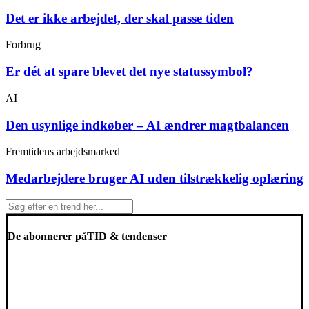
Det er ikke arbejdet, der skal passe tiden
Forbrug
Er dét at spare blevet det nye statussymbol?
AI
Den usynlige indkøber – AI ændrer magtbalancen
Fremtidens arbejdsmarked
Medarbejdere bruger AI uden tilstrækkelig oplæring
De abonnerer på
TID & tendenser