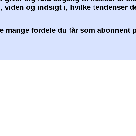
, viden og indsigt i, hvilke tendenser d
 mange fordele du får som abonnent p