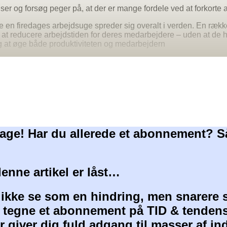
ser og forsøg peger på, at der er mange fordele ved at forkorte a
 en firedages arbejdsuge spreder sig overalt i verden. En rækk
at reducere arbejdstiden for deres medarbejdere – uden at de 
ig at øge både produktiviteten og medarbejdern
age! Har du allerede et abonnement? S
denne artikel er låst…
 ikke se som en hindring, men snarere 
at tegne et abonnement på TID & tendens
 giver dig fuld adgang til masser af i