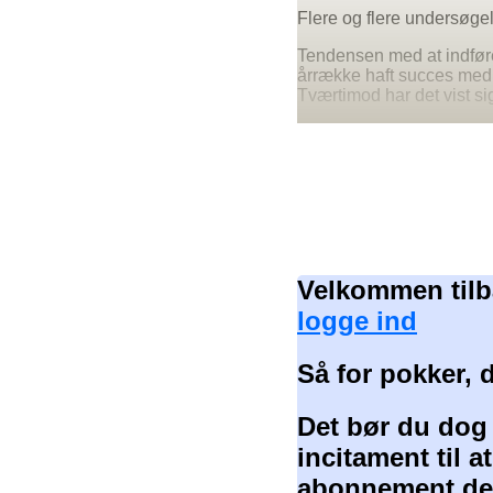
Flere og flere undersøgel
Tendensen med at indføre
årrække haft succes med 
Tværtimod har det vist s
Velkommen tilb
logge ind
Så for pokker, 
Det bør du dog
incitament til 
abonnement der