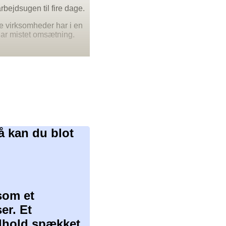
rbejdsugen til fire dage.
e virksomheder har i en
har mistet omsætning.
å kan du blot
som et
er. Et
ndhold spækket