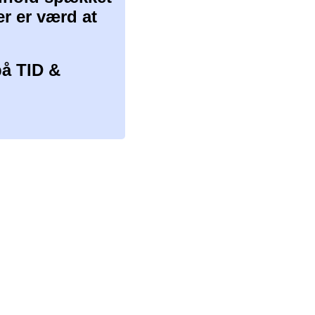
er er værd at
å TID &