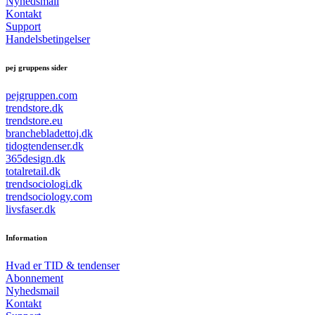
Nyhedsmail
Kontakt
Support
Handelsbetingelser
pej gruppens sider
pejgruppen.com
trendstore.dk
trendstore.eu
branchebladettoj.dk
tidogtendenser.dk
365design.dk
totalretail.dk
trendsociologi.dk
trendsociology.com
livsfaser.dk
Information
Hvad er TID & tendenser
Abonnement
Nyhedsmail
Kontakt