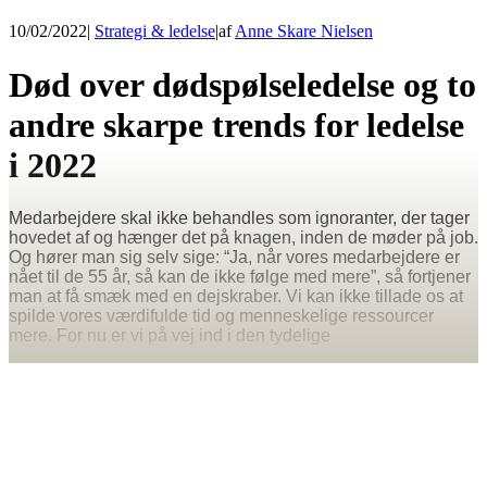
10/02/2022
|
Strategi & ledelse
|
af
Anne Skare Nielsen
Død over dødspølseledelse og to
andre skarpe trends for ledelse
i 2022
Medarbejdere skal ikke behandles som ignoranter, der tager
hovedet af og hænger det på knagen, inden de møder på job.
Og hører man sig selv sige: “Ja, når vores medarbejdere er
nået til de 55 år, så kan de ikke følge med mere”, så fortjener
man at få smæk med en dejskraber. Vi kan ikke tillade os at
spilde vores værdifulde tid og menneskelige ressourcer
mere. For nu er vi på vej ind i den tydelige