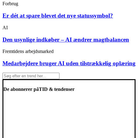
Forbrug
Er dét at spare blevet det nye statussymbol?
AI
Den usynlige indkøber – AI ændrer magtbalancen
Fremtidens arbejdsmarked
Medarbejdere bruger AI uden tilstrækkelig oplæring
De abonnerer på
TID & tendenser