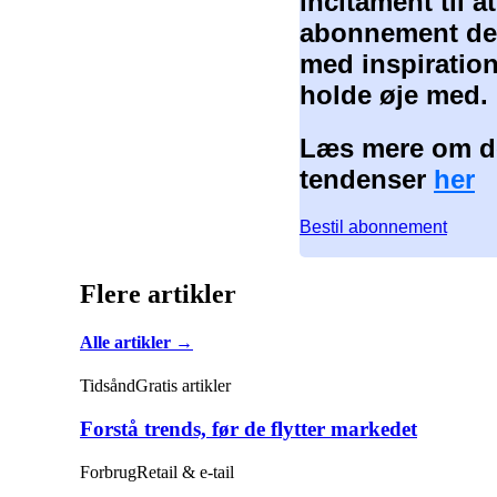
incitament til 
abonnement der
med inspiration
holde øje med.
Læs mere om de
tendenser
her
Bestil abonnement
Flere artikler
Alle artikler →
Tidsånd
Gratis artikler
Forstå trends, før de flytter markedet
Forbrug
Retail & e-tail