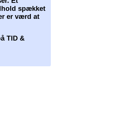
er. Et
ndhold spækket
er er værd at
å TID &