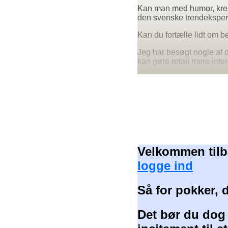
Kan man med humor, kreati
den svenske trendekspert
Kan du fortælle lidt om b
Jeg har besøgt nogle af 
kan gøre retail mere inte
Velkommen tilb
logge ind
Så for pokker, 
Det bør du dog