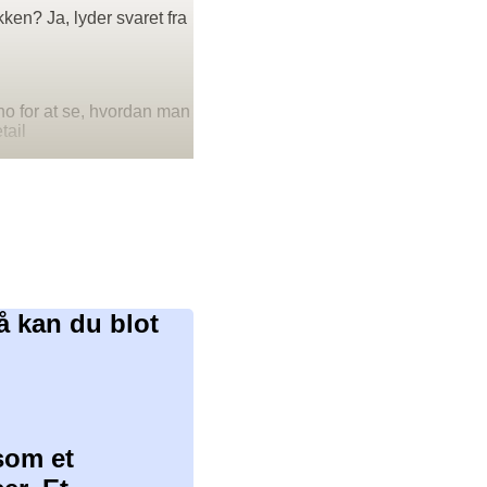
ken? Ja, lyder svaret fra
no for at se, hvordan man
tail
å kan du blot
som et