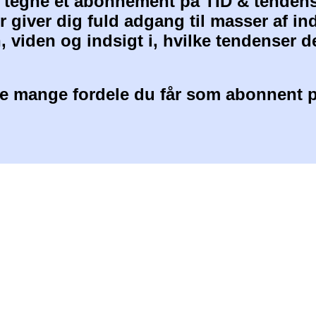
at tegne et abonnement på TID & tendens
 giver dig fuld adgang til masser af i
, viden og indsigt i, hvilke tendenser d
 mange fordele du får som abonnent p