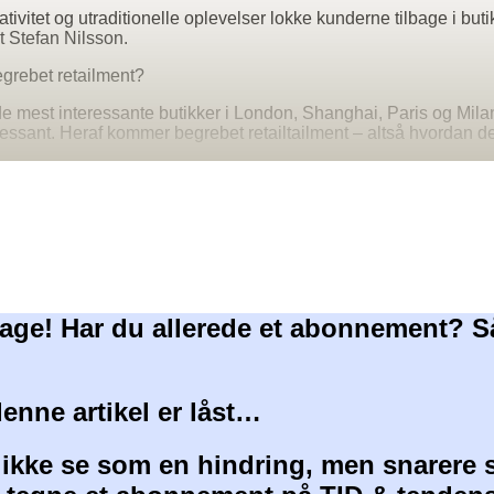
vitet og utraditionelle oplevelser lokke kunderne tilbage i butik
 Stefan Nilsson.
egrebet retailment?
de mest interessante butikker i London, Shanghai, Paris og Mila
ressant. Heraf kommer begrebet retailtailment – altså hvordan de
age! Har du allerede et abonnement? S
denne artikel er låst…
 ikke se som en hindring, men snarere 