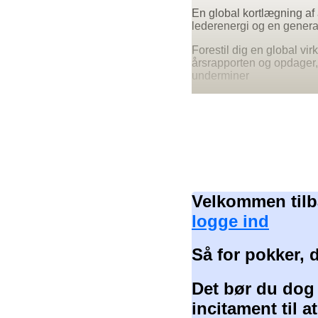
En global kortlægning af
lederenergi og en generat
Forestil dig en global vi
årsrapporten og opdager, 
underminer
Velkommen tilb
logge ind
Så for pokker, 
Det bør du dog
incitament til 