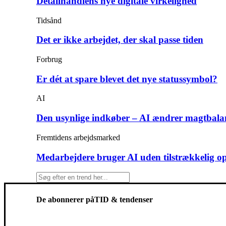
Detailhandlens nye digitale virkelighed
Tidsånd
Det er ikke arbejdet, der skal passe tiden
Forbrug
Er dét at spare blevet det nye statussymbol?
AI
Den usynlige indkøber – AI ændrer magtbala
Fremtidens arbejdsmarked
Medarbejdere bruger AI uden tilstrækkelig o
De abonnerer på
TID & tendenser