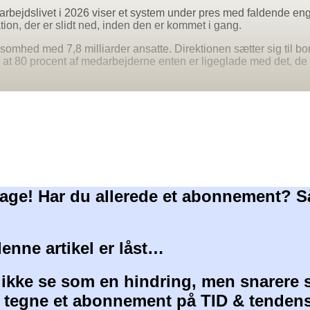
 arbejdslivet i 2026 viser et system under pres med faldende e
ion, der er slidt ned, inden den er kommet i gang.
rksomhed med 7,8 milliarder ansatte. Direktionen sætter sig til b
at 80 procent af medarbejderne enten er ligeglade med det, de la
age! Har du allerede et abonnement? S
denne artikel er låst…
 ikke se som en hindring, men snarere 
at tegne et abonnement på TID & tendens