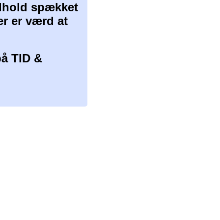
ndhold spækket
er er værd at
å TID &