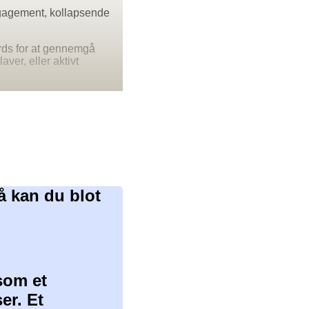
ngagement, kollapsende
ords for at gennemgå
ver, eller aktivt
å kan du blot
som et
er. Et