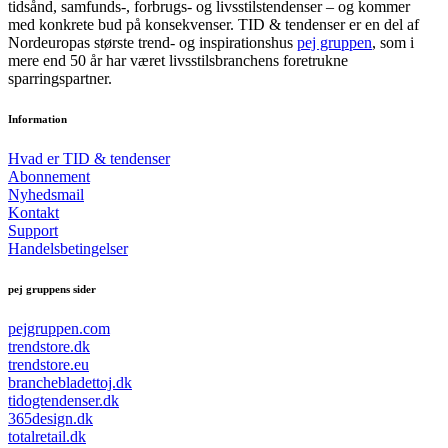
tidsånd, samfunds-, forbrugs- og livsstilstendenser – og kommer
med konkrete bud på konsekvenser. TID & tendenser er en del af
Nordeuropas største trend- og inspirationshus
pej gruppen
, som i
mere end 50 år har været livsstilsbranchens foretrukne
sparringspartner.
Information
Hvad er TID & tendenser
Abonnement
Nyhedsmail
Kontakt
Support
Handelsbetingelser
pej gruppens sider
pejgruppen.com
trendstore.dk
trendstore.eu
branchebladettoj.dk
tidogtendenser.dk
365design.dk
totalretail.dk