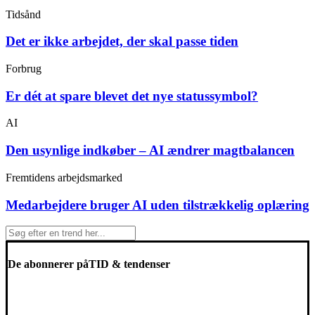
Tidsånd
Det er ikke arbejdet, der skal passe tiden
Forbrug
Er dét at spare blevet det nye statussymbol?
AI
Den usynlige indkøber – AI ændrer magtbalancen
Fremtidens arbejdsmarked
Medarbejdere bruger AI uden tilstrækkelig oplæring
De abonnerer på
TID & tendenser