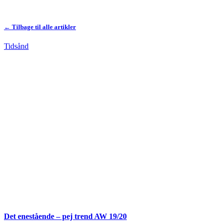
← Tilbage til alle artikler
Tidsånd
Det enestående – pej trend AW 19/20