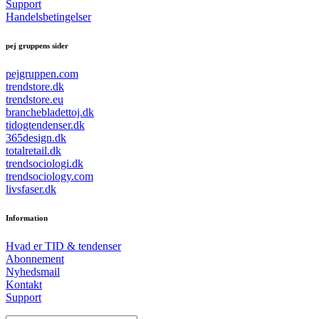
Support
Handelsbetingelser
pej gruppens sider
pejgruppen.com
trendstore.dk
trendstore.eu
branchebladettoj.dk
tidogtendenser.dk
365design.dk
totalretail.dk
trendsociologi.dk
trendsociology.com
livsfaser.dk
Information
Hvad er TID & tendenser
Abonnement
Nyhedsmail
Kontakt
Support