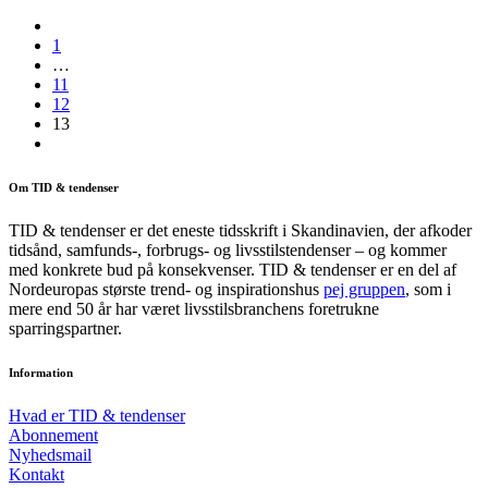
1
…
11
12
13
Om TID & tendenser
TID & tendenser er det eneste tidsskrift i Skandinavien, der afkoder
tidsånd, samfunds-, forbrugs- og livsstilstendenser – og kommer
med konkrete bud på konsekvenser. TID & tendenser er en del af
Nordeuropas største trend- og inspirationshus
pej gruppen
, som i
mere end 50 år har været livsstilsbranchens foretrukne
sparringspartner.
Information
Hvad er TID & tendenser
Abonnement
Nyhedsmail
Kontakt