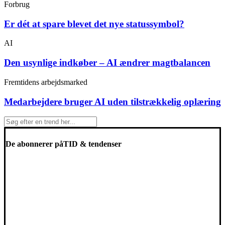
Forbrug
Er dét at spare blevet det nye statussymbol?
AI
Den usynlige indkøber – AI ændrer magtbalancen
Fremtidens arbejdsmarked
Medarbejdere bruger AI uden tilstrækkelig oplæring
De abonnerer på
TID & tendenser