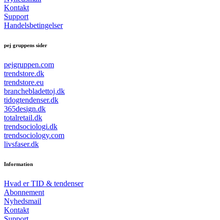
Kontakt
Support
Handelsbetingelser
pej gruppens sider
pejgruppen.com
trendstore.dk
trendstore.eu
branchebladettoj.dk
tidogtendenser.dk
365design.dk
totalretail.dk
trendsociologi.dk
trendsociology.com
livsfaser.dk
Information
Hvad er TID & tendenser
Abonnement
Nyhedsmail
Kontakt
Support