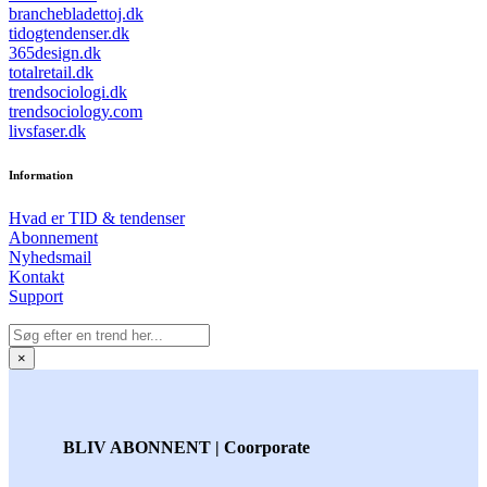
branchebladettoj.dk
tidogtendenser.dk
365design.dk
totalretail.dk
trendsociologi.dk
trendsociology.com
livsfaser.dk
Information
Hvad er TID & tendenser
Abonnement
Nyhedsmail
Kontakt
Support
×
BLIV ABONNENT | Coorporate