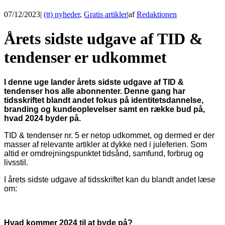
07/12/2023
|
(tt) nyheder
,
Gratis artikler
|
af
Redaktionen
Årets sidste udgave af TID &
tendenser er udkommet
I denne uge lander årets sidste udgave af TID &
tendenser hos alle abonnenter. Denne gang har
tidsskriftet blandt andet fokus på identitetsdannelse,
branding og kundeoplevelser samt en række bud på,
hvad 2024 byder på.
TID & tendenser nr. 5 er netop udkommet, og dermed er der
masser af relevante artikler at dykke ned i juleferien. Som
altid er omdrejningspunktet tidsånd, samfund, forbrug og
livsstil.
I årets sidste udgave af tidsskriftet kan du blandt andet læse
om:
Hvad kommer 2024 til at byde på?