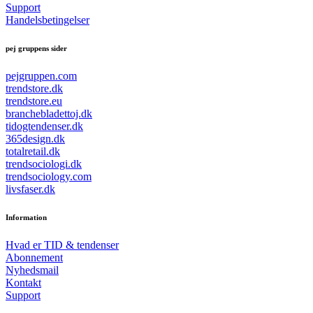
Support
Handelsbetingelser
pej gruppens sider
pejgruppen.com
trendstore.dk
trendstore.eu
branchebladettoj.dk
tidogtendenser.dk
365design.dk
totalretail.dk
trendsociologi.dk
trendsociology.com
livsfaser.dk
Information
Hvad er TID & tendenser
Abonnement
Nyhedsmail
Kontakt
Support