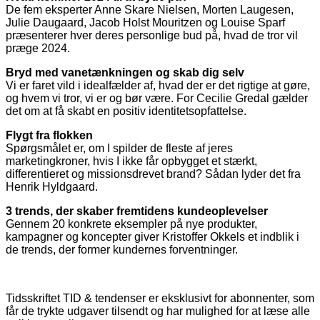
De fem eksperter Anne Skare Nielsen, Morten Laugesen,
Julie Daugaard, Jacob Holst Mouritzen og Louise Sparf
præsenterer hver deres personlige bud på, hvad de tror vil
præge 2024.
Bryd med vanetænkningen og skab dig selv
Vi er faret vild i idealfælder af, hvad der er det rigtige at gøre,
og hvem vi tror, vi er og bør være. For Cecilie Gredal gælder
det om at få skabt en positiv identitetsopfattelse.
Flygt fra flokken
Spørgsmålet er, om I spilder de fleste af jeres
marketingkroner, hvis I ikke får opbygget et stærkt,
differentieret og missionsdrevet brand? Sådan lyder det fra
Henrik Hyldgaard.
3 trends, der skaber fremtidens kundeoplevelser
Gennem 20 konkrete eksempler på nye produkter,
kampagner og koncepter giver Kristoffer Okkels et indblik i
de trends, der former kundernes forventninger.
Tidsskriftet TID & tendenser er eksklusivt for abonnenter, som
får de trykte udgaver tilsendt og har mulighed for at læse alle