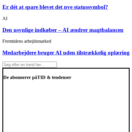
Er dét at spare blevet det nye statussymbol?
AI
Den usynlige indkøber – AI ændrer magtbalancen
Fremtidens arbejdsmarked
Medarbejdere bruger AI uden tilstrækkelig oplæring
De abonnerer på
TID & tendenser