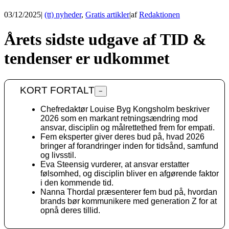
03/12/2025
|
(tt) nyheder
,
Gratis artikler
|
af
Redaktionen
Årets sidste udgave af TID &
tendenser er udkommet
KORT FORTALT
−
Chefredaktør Louise Byg Kongsholm beskriver
2026 som en markant retningsændring mod
ansvar, disciplin og målrettethed frem for empati.
Fem eksperter giver deres bud på, hvad 2026
bringer af forandringer inden for tidsånd, samfund
og livsstil.
Eva Steensig vurderer, at ansvar erstatter
følsomhed, og disciplin bliver en afgørende faktor
i den kommende tid.
Nanna Thordal præsenterer fem bud på, hvordan
brands bør kommunikere med generation Z for at
opnå deres tillid.