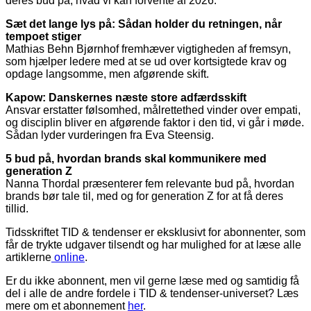
deres bud på, hvad vi kan forvente af 2026.
Sæt det lange lys på: Sådan holder du retningen, når
tempoet stiger
Mathias Behn Bjørnhof fremhæver vigtigheden af fremsyn,
som hjælper ledere med at se ud over kortsigtede krav og
opdage langsomme, men afgørende skift.
Kapow: Danskernes næste store adfærdsskift
Ansvar erstatter følsomhed, målrettethed vinder over empati,
og disciplin bliver en afgørende faktor i den tid, vi går i møde.
Sådan lyder vurderingen fra Eva Steensig.
5 bud på, hvordan brands skal kommunikere med
generation Z
Nanna Thordal præsenterer fem relevante bud på, hvordan
brands bør tale til, med og for generation Z for at få deres
tillid.
Tidsskriftet TID & tendenser er eksklusivt for abonnenter, som
får de trykte udgaver tilsendt og har mulighed for at læse alle
artiklerne
online
.
Er du ikke abonnent, men vil gerne læse med og samtidig få
del i alle de andre fordele i TID & tendenser-universet? Læs
mere om et abonnement
her
.