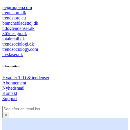
pejgruppen.com
trendstore.dk
trendstore.eu
branchebladettoj.dk
tidogtendenser.dk
365design.dk
totalretail.dk
trendsociologi.dk
trendsociology.com
livsfaser.dk
Information
Hvad er TID & tendenser
Abonnement
Nyhedsmail
Kontakt
Support
×