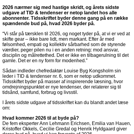
2026 nærmer sig med hastige skridt, og årets sidste
udgave af TID & tendenser er netop landet hos alle
abonnenter. Tidsskriftet byder denne gang på en række
spændende bud på, hvad 2026 byder på.
“Vi står på tærsklen til 2026, og noget tyder på, at vi er ved at
skifte gear – ikke bare lidt, men markant. Efter år med
følsomhed, empati og kollektiv sårbarhed som de styrende
værdier, peger pilen nu i en anden retning: mod ansvar,
disciplin og målrettethed. Det er ikke en tilbagerulning til det
gamle. Det er en ny form for modenhed.”
Sådan indleder chefredaktør Louise Byg Kongsholm sin
leder i TID & tendenser nr. 6, som er netop udkommet.
Tidsskiftet byder på masser af inspirerende læsning, hvor
omdrejningspunktet er nye tendenser, der relaterer sig til
tidsånd, samfund, forbrug og livsstil.
I årets sidste udgave af tidsskriftet kan du blandt andet læse
om:
Hvad kommer 2026 til at byde på?
De fem eksperter Ann Lehmann Erichsen, Emilia van Hauen,
Kristoffer Okkels, Cecilie Gredal og Henrik Hyldgaard giver