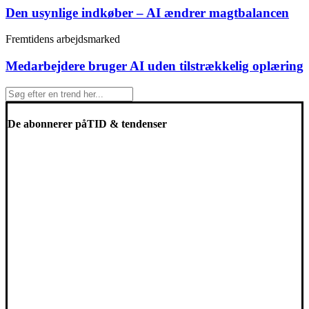
Den usynlige indkøber – AI ændrer magtbalancen
Fremtidens arbejdsmarked
Medarbejdere bruger AI uden tilstrækkelig oplæring
De abonnerer på
TID & tendenser