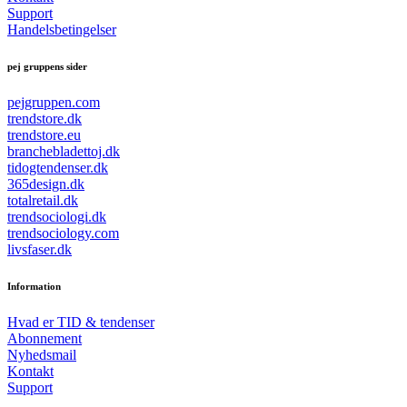
Support
Handelsbetingelser
pej gruppens sider
pejgruppen.com
trendstore.dk
trendstore.eu
branchebladettoj.dk
tidogtendenser.dk
365design.dk
totalretail.dk
trendsociologi.dk
trendsociology.com
livsfaser.dk
Information
Hvad er TID & tendenser
Abonnement
Nyhedsmail
Kontakt
Support