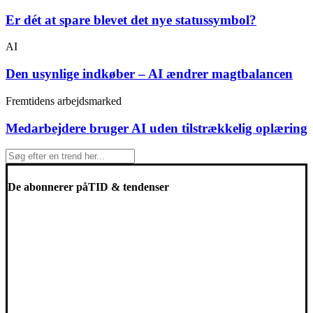
Er dét at spare blevet det nye statussymbol?
AI
Den usynlige indkøber – AI ændrer magtbalancen
Fremtidens arbejdsmarked
Medarbejdere bruger AI uden tilstrækkelig oplæring
De abonnerer på
TID & tendenser