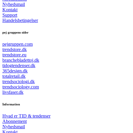
Nyhedsmail
Kontakt
Support
Handelsbetingelser
pej gruppens sider
pejgruppen.com
trendstore.dk
trendstore.eu
branchebladettoj.dk
tidogtendenser.dk
365design.dk
totalretail.dk
trendsociologi.dk
trendsociology.com
livsfaser.dk
Information
Hvad er TID & tendenser
Abonnement
Nyhedsmail
Kontakt