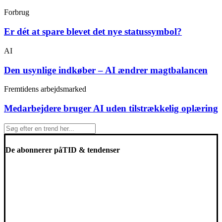
Forbrug
Er dét at spare blevet det nye statussymbol?
AI
Den usynlige indkøber – AI ændrer magtbalancen
Fremtidens arbejdsmarked
Medarbejdere bruger AI uden tilstrækkelig oplæring
De abonnerer på
TID & tendenser