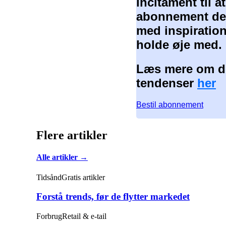
incitament til 
abonnement der
med inspiration
holde øje med.
Læs mere om de
tendenser
her
Bestil abonnement
Flere artikler
Alle artikler →
Tidsånd
Gratis artikler
Forstå trends, før de flytter markedet
Forbrug
Retail & e-tail