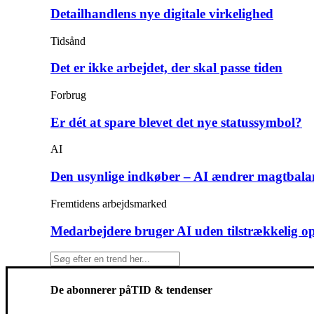
Detailhandlens nye digitale virkelighed
Tidsånd
Det er ikke arbejdet, der skal passe tiden
Forbrug
Er dét at spare blevet det nye statussymbol?
AI
Den usynlige indkøber – AI ændrer magtbala
Fremtidens arbejdsmarked
Medarbejdere bruger AI uden tilstrækkelig o
De abonnerer på
TID & tendenser