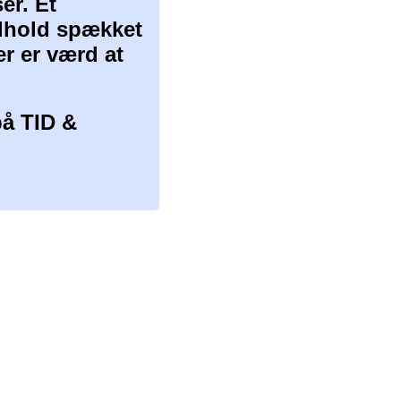
er. Et
ndhold spækket
er er værd at
å TID &