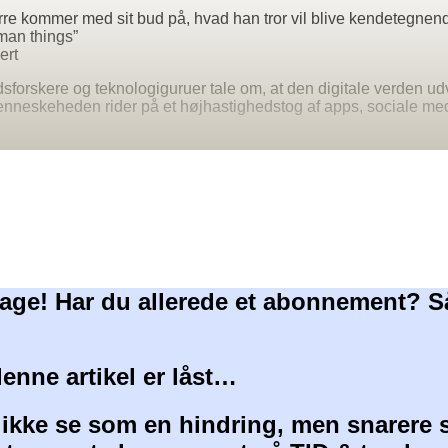
rre kommer med sit bud på, hvad han tror vil blive kendetegnend
man things”
ert
idsforskere og teknologiguruer tale om, at den digitale verden ud
Menneskeheden rider på et højhastighedstog af apps, sociale med
age! Har du allerede et abonnement? S
denne artikel er låst…
 ikke se som en hindring, men snarere 