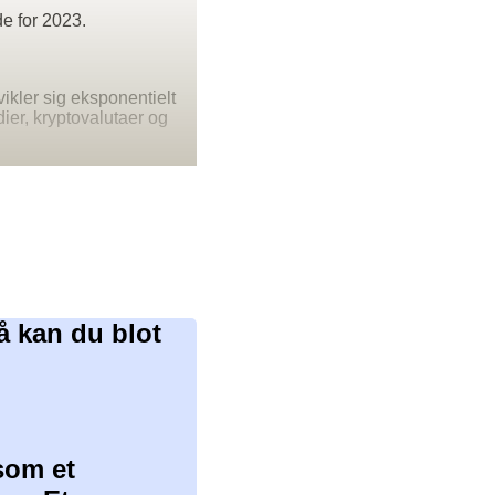
e for 2023.
vikler sig eksponentielt
ier, kryptovalutaer og
å kan du blot
som et