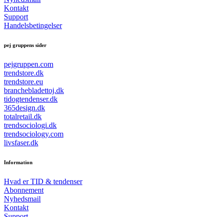
Kontakt
Support
Handelsbetingelser
pej gruppens sider
pejgruppen.com
trendstore.dk
trendstore.eu
branchebladettoj.dk
tidogtendenser.dk
365design.dk
totalretail.dk
trendsociologi.dk
trendsociology.com
livsfaser.dk
Information
Hvad er TID & tendenser
Abonnement
Nyhedsmail
Kontakt
Support