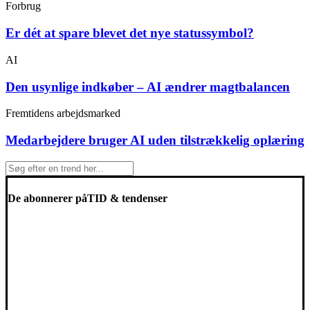
Forbrug
Er dét at spare blevet det nye statussymbol?
AI
Den usynlige indkøber – AI ændrer magtbalancen
Fremtidens arbejdsmarked
Medarbejdere bruger AI uden tilstrækkelig oplæring
De abonnerer på
TID & tendenser