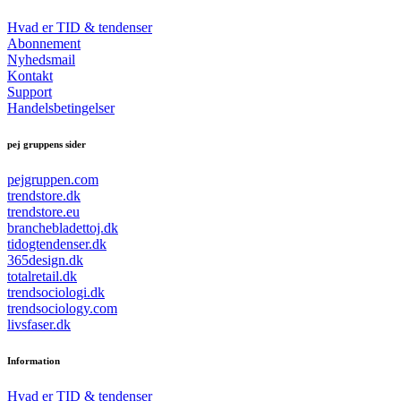
Hvad er TID & tendenser
Abonnement
Nyhedsmail
Kontakt
Support
Handelsbetingelser
pej gruppens sider
pejgruppen.com
trendstore.dk
trendstore.eu
branchebladettoj.dk
tidogtendenser.dk
365design.dk
totalretail.dk
trendsociologi.dk
trendsociology.com
livsfaser.dk
Information
Hvad er TID & tendenser