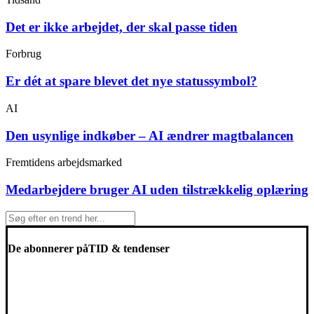
Det er ikke arbejdet, der skal passe tiden
Forbrug
Er dét at spare blevet det nye statussymbol?
AI
Den usynlige indkøber – AI ændrer magtbalancen
Fremtidens arbejdsmarked
Medarbejdere bruger AI uden tilstrækkelig oplæring
De abonnerer på
TID & tendenser