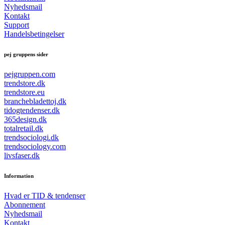
Nyhedsmail
Kontakt
Support
Handelsbetingelser
pej gruppens sider
pejgruppen.com
trendstore.dk
trendstore.eu
branchebladettoj.dk
tidogtendenser.dk
365design.dk
totalretail.dk
trendsociologi.dk
trendsociology.com
livsfaser.dk
Information
Hvad er TID & tendenser
Abonnement
Nyhedsmail
Kontakt