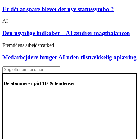
Er dét at spare blevet det nye statussymbol?
AI
Den usynlige indkøber – AI ændrer magtbalancen
Fremtidens arbejdsmarked
Medarbejdere bruger AI uden tilstrækkelig oplæring
De abonnerer på
TID & tendenser