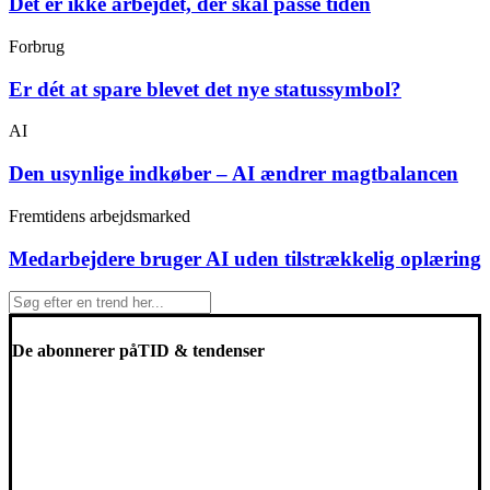
Det er ikke arbejdet, der skal passe tiden
Forbrug
Er dét at spare blevet det nye statussymbol?
AI
Den usynlige indkøber – AI ændrer magtbalancen
Fremtidens arbejdsmarked
Medarbejdere bruger AI uden tilstrækkelig oplæring
De abonnerer på
TID & tendenser