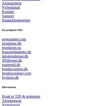
Abonnement
Nyhedsmail
Kontakt
Support
Handelsbetingelser
pej gruppens sider
pejgruppen.com
trendstore.dk
trendstore.eu
branchebladettoj.dk
tidogtendenser.dk
365design.dk
totalretail.dk
trendsociologi.dk
trendsociology.com
livsfaser.dk
Information
Hvad er TID & tendenser
Abonnement
Nyhedsmail