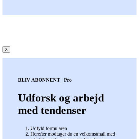
X
BLIV ABONNENT | Pro
Udforsk og arbejd
med tendenser
Udfyld formularen
Herefter modtager du en velkomstmail med