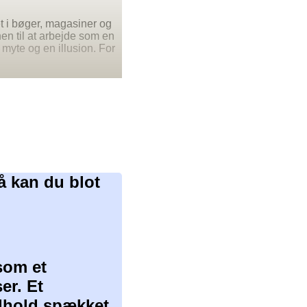
et i bøger, magasiner og
en til at arbejde som en
 myte og en illusion. For
å kan du blot
som et
er. Et
ndhold spækket