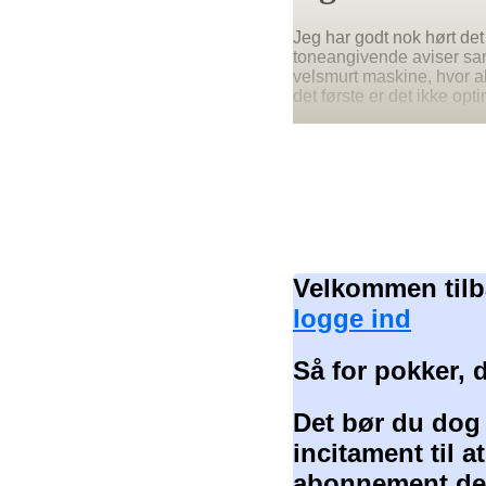
Jeg har godt nok hørt det
toneangivende aviser sam
velsmurt maskine, hvor al
det første er det ikke opti
Velkommen tilb
logge ind
Så for pokker, 
Det bør du dog
incitament til 
abonnement der