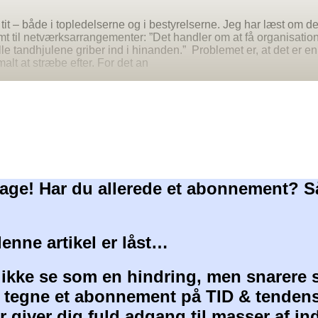
 tit – både i topledelserne og i bestyrelserne. Jeg har læst om d
t til netværksarrangementer: ”Det handler om at få organisation
le tandhjulene griber ind i hinanden.” Problemet er, at det er en
malt at stræbe efter. For det an
age! Har du allerede et abonnement? S
denne artikel er låst…
 ikke se som en hindring, men snarere 
at tegne et abonnement på TID & tendens
 giver dig fuld adgang til masser af i