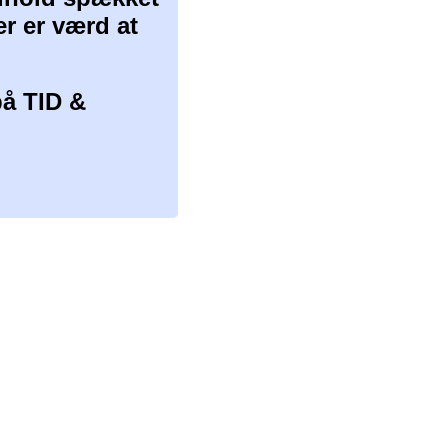
er er værd at
å TID &