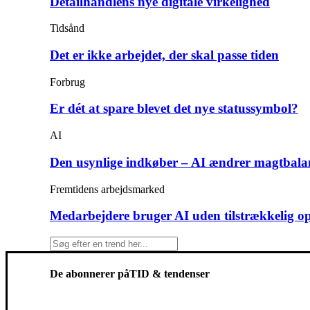
Detailhandlens nye digitale virkelighed
Tidsånd
Det er ikke arbejdet, der skal passe tiden
Forbrug
Er dét at spare blevet det nye statussymbol?
AI
Den usynlige indkøber – AI ændrer magtbala
Fremtidens arbejdsmarked
Medarbejdere bruger AI uden tilstrækkelig o
De abonnerer på
TID & tendenser