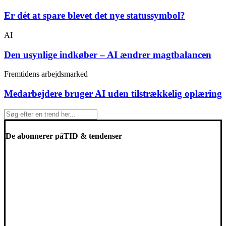
Er dét at spare blevet det nye statussymbol?
AI
Den usynlige indkøber – AI ændrer magtbalancen
Fremtidens arbejdsmarked
Medarbejdere bruger AI uden tilstrækkelig oplæring
De abonnerer på
TID & tendenser