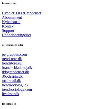
Information
Hvad er TID & tendenser
Abonnement
Nyhedsmail
Kontakt
Support
Handelsbetingelser
pej gruppens sider
pejgruppen.com
trendstore.dk
trendstore.eu
branchebladettoj.dk
tidogtendenser.dk
365design.dk
totalretail.dk
trendsociologi.dk
trendsociology.com
livsfaser.dk
Information