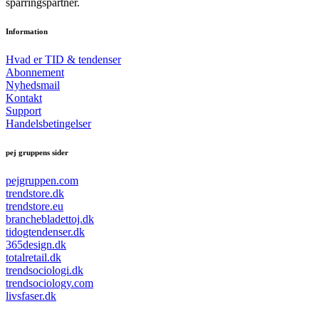
sparringspartner.
Information
Hvad er TID & tendenser
Abonnement
Nyhedsmail
Kontakt
Support
Handelsbetingelser
pej gruppens sider
pejgruppen.com
trendstore.dk
trendstore.eu
branchebladettoj.dk
tidogtendenser.dk
365design.dk
totalretail.dk
trendsociologi.dk
trendsociology.com
livsfaser.dk