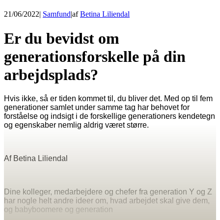
21/06/2022
|
Samfund
|
af
Betina Liliendal
Er du bevidst om
generationsforskelle på din
arbejdsplads?
Hvis ikke, så er tiden kommet til, du bliver det. Med op til fem
generationer samlet under samme tag har behovet for
forståelse og indsigt i de forskellige generationers kendetegn
og egenskaber nemlig aldrig været større.
Af Betina Liliendal
Dine kolleger, medarbejdere og chefer fra generation Y og Z
har nogle helt andre ideer om, hvad arbejdet skal give dem,
og babyboomere og generation