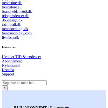
trendstore.dk
trendstore.eu
branchebladettoj.dk
tidogtendenser.dk
365design.dk
totalretail.dk
trendsociologi.dk
trendsociology.com
livsfaser.dk
Information
Hvad er TID & tendenser
Abonnement
Nyhedsmail
Kontakt
Support
×
BLIV ABONNENT | Coorporate