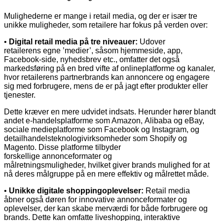
Mulighederne er mange i retail media, og der er især tre
unikke muligheder, som retailere har fokus på verden over:
•
Digital retail media på tre niveauer:
Udover
retailerens
egne ’medier’, såsom hjemmeside, app,
Facebook-side, nyhedsbrev etc., omfatter det også
markedsføring på en bred vifte af onlineplatforme og kanaler,
hvor retailerens partnerbrands kan annoncere og engagere
sig med forbrugere, mens de er på jagt efter produkter eller
tjenester.
Dette kræver en mere udvidet indsats. Herunder hører blandt
andet e-handelsplatforme som Amazon, Alibaba og eBay,
sociale medieplatforme som Facebook og Instagram, og
detailhandelsteknologivirksomheder som Shopify og
Magento. Disse platforme tilbyder
forskellige annonceformater og
målretningsmuligheder, hvilket giver brands mulighed for at
nå deres målgruppe på en mere effektiv og målrettet måde.
•
Unikke digitale shoppingoplevelser:
Retail media
åbner
også døren for innovative annonceformater og
oplevelser, der kan skabe merværdi for både forbrugere og
brands. Dette kan omfatte liveshopping, interaktive