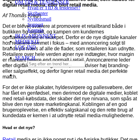
OM TID & TENDENSER
digital retail media, eller blot retail media.
Hvad er TID & tendenser?
Skribenter
Af Thomas Kragh
Nyhedsmail
Support
Det er blevet sværere at promovere et retailbrand både i
Kontakt
butikken og digitalt, og kampen om kundernes
BLIV ABONNENT
opmærksomhed er skærpet. Derfor er de nye digitale kanaler
MEDIEKIT
hos retailere kommet i fokus – med annoncering solgt til
LOG IND
brands på tværs af alle de flader, som retaileren kan udnytte.
Retailere over hele verden øjner nye indtægter, hvor margin
SEARCH
er markant højere end normalt i retail. Annoncørerne leder
efter digitale marketingkanaler, som udviser høj branding-
eller salgseffekt, og derfor ligner retail media det perfekte
match.
For det er ikke plakater, hyldesvirpere og pallesvøbere, der
har fået en genfødsel, men derimod de digitale medier, koblet
med retail-købsdata, der skaber det nye nirvana, som spås at
blive den nye store marketingkanal. Koblingen af en god
brugeroplevelse, en effektiv salgskanal og den rette brug af
kundedata er kernen i at udnytte retail media-mulighederne.
Hvad er det nye?
Retail
media er jo ikke noget nyt i de fysiske butikker. Det nye