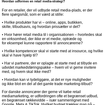
Hvordan udformes en retail media-strategi?
For en retailer, der vil udbyde retail media-plads, er der
flere spørgsmål, som er værd at stille:
• Hvilke produkter har vi – online, apps, butikken,
skilte, tilbudsavis, og hvordan prissætter vi det?
• Hvor hører retail media til i organisationen – hvorledes skal
en virksomhed, der ikke er et medie, optræde og
for eksempel kunne rapportere til annoncørerne?
• Hvilke kompetencer skal vi starte med at insource, og hvilke
skal vi have hjælp til?
• Har vi partnere, der er oplagte at starte med at tilbyde en
udvidet markedsføringspakke – hvem vil vi gerne invitere
med, og hvem skal ikke med?
• Hvordan kan vi tydeliggøre, at det er nye muligheder
og ikke blot en del af det gamle trade marketing-tilbud?
For danske annoncører der gerne vil købe retail
mediamarketing, er udfordringen ofte et begrænset udbud,
en begrænset rækkevidde – især sammenlignet med
Google, Meta & TikTok. Hvilket budget trækker man på –