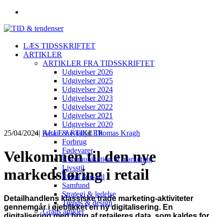
LÆS TIDSSKRIFTET
ARTIKLER
ARTIKLER FRA TIDSSKRIFTET
Udgivelser 2026
Udgivelser 2025
Udgivelser 2024
Udgivelser 2023
Udgivelser 2022
Udgivelser 2021
Udgivelser 2020
25/04/2024
|
Retail & e-tail
ALLE ARTIKLER
|
af
Thomas Kragh
Forbrug
Fødevarer
Velkommen til den nye
Kommunikation & marketing
Livsstil
markedsføring i retail
Retail & e-tail
Samfund
Strategi & ledelse
Detailhandlens klassiske trade marketing-aktiviteter
Trends & design
gennemgår i øjeblikket en ny digitalisering. En
Gratis artikler
digitalisering med brug af retaileres data, som kaldes for