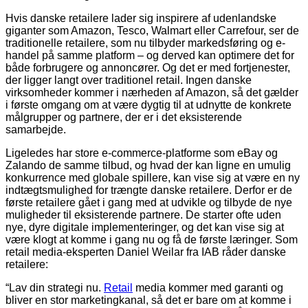
Hvis danske retailere lader sig inspirere af udenlandske
giganter som Amazon, Tesco, Walmart eller Carrefour, ser de
traditionelle retailere, som nu tilbyder markedsføring og e-
handel på samme platform – og derved kan optimere det for
både forbrugere og annoncører. Og det er med fortjenester,
der ligger langt over traditionel retail. Ingen danske
virksomheder kommer i nærheden af Amazon, så det gælder
i første omgang om at være dygtig til at udnytte de konkrete
målgrupper og partnere, der er i det eksisterende
samarbejde.
Ligeledes har store e-commerce-platforme som eBay og
Zalando de samme tilbud, og hvad der kan ligne en umulig
konkurrence med globale spillere, kan vise sig at være en ny
indtægtsmulighed for trængte danske retailere. Derfor er de
første retailere gået i gang med at udvikle og tilbyde de nye
muligheder til eksisterende partnere. De starter ofte uden
nye, dyre digitale implementeringer, og det kan vise sig at
være klogt at komme i gang nu og få de første læringer. Som
retail media-eksperten Daniel Weilar fra IAB råder danske
retailere:
“Lav din strategi nu.
Retail
media kommer med garanti og
bliver en stor marketingkanal, så det er bare om at komme i