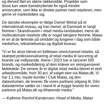
og derved fået en større rækkevidde. Projekter som
disse kan være banebrydende for også mindre
annoncører, som ikke er direkte partner med retaileren, men
gerne vil markedsføre sig.
De danske eksempler er ifølge Daniel Weilar på et
internationalt niveau, og han mener, at Danmark er langt
fremme i Skandinavien i retail media-landskabet, mens de
multinationale retailere ofte er noget længere fremme. Matas
er en af de førende på området og fungerer i dag som både
mediehus, reklamebureau og digitalt bureau:
“Vi er for alvor blevet en fullblown omnichannel-retailer, så
skærpet professionalisering af retail media til lancering af
brands var indlysende. Alene i 2023 har vi lanceret 300
brands, og markedsføring af dem kræver en velorganiseret
fødekæde. De senere år er digital retail media blevet et stort
arbejdsområde, hvor 30 pct. af salget sker via Matas.dk. Vi
har 1,1 mio. loyale kunder i Club Matas, og den
datavolumen, de leverer, får vores partnere adgang til. Dén
datastørrelse sætter os i stand til at bygge brands for vores
partnere på Matas.dk og tilhørende media.”
― Kathrine Rønhof Karstensen, Head of Media, Matas