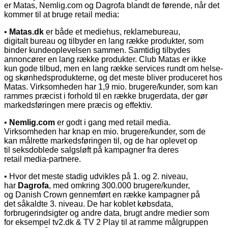
er Matas, Nemlig.com og Dagrofa blandt de førende, når det
kommer til at bruge retail media:
•
Matas.dk
er både et mediehus, reklamebureau,
digitalt bureau og tilbyder en lang række produkter, som
binder kundeoplevelsen sammen. Samtidig tilbydes
annoncører en lang række produkter. Club Matas er ikke
kun gode tilbud, men en lang række services rundt om helse-
og skønhedsprodukterne, og det meste bliver produceret hos
Matas. Virksomheden har 1,9 mio. brugere/kunder, som kan
rammes præcist i forhold til en række brugerdata, der gør
markedsføringen mere præcis og effektiv.
•
Nemlig.com
er godt i gang med retail media.
Virksomheden har knap en mio. brugere/kunder, som de
kan målrette markedsføringen til, og de har oplevet op
til seksdoblede salgsløft på kampagner fra deres
retail media-partnere.
• Hvor det meste stadig udvikles på 1. og 2. niveau,
har
Dagrofa
,
med omkring 300.000 brugere/kunder,
og Danish Crown gennemført en række kampagner på
det såkaldte 3. niveau. De har koblet købsdata,
forbrugerindsigter og andre data, brugt andre medier som
for eksempel tv2.dk & TV 2 Play til at ramme målgruppen