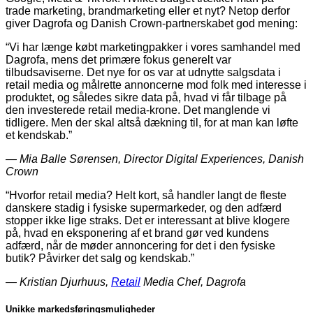
trade marketing, brandmarketing eller et nyt? Netop derfor
giver Dagrofa og Danish Crown-partnerskabet god mening:
“Vi har længe købt marketingpakker i vores samhandel med
Dagrofa, mens det primære fokus generelt var
tilbudsaviserne. Det nye for os var at udnytte salgsdata i
retail media og målrette annoncerne mod folk med interesse i
produktet, og således sikre data på, hvad vi får tilbage på
den investerede retail media-krone. Det manglende vi
tidligere. Men der skal altså dækning til, for at man kan løfte
et kendskab.”
― Mia Balle Sørensen, Director Digital Experiences, Danish
Crown
“Hvorfor retail media? Helt kort, så handler langt de fleste
danskere stadig i fysiske supermarkeder, og den adfærd
stopper ikke lige straks. Det er interessant at blive klogere
på, hvad en eksponering af et brand gør ved kundens
adfærd, når de møder annoncering for det i den fysiske
butik? Påvirker det salg og kendskab.”
― Kristian Djurhuus,
Retail
Media Chef, Dagrofa
Unikke markedsføringsmuligheder