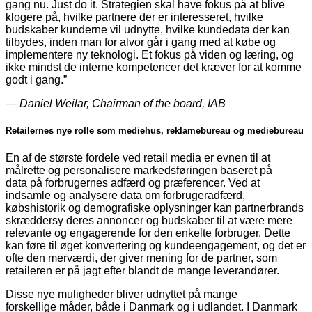
gang nu. Just do it. Strategien skal have fokus på at blive
klogere på, hvilke partnere der er interesseret, hvilke
budskaber kunderne vil udnytte, hvilke kundedata der kan
tilbydes, inden man for alvor går i gang med at købe og
implementere ny teknologi. Et fokus på viden og læring, og
ikke mindst de interne kompetencer det kræver for at komme
godt i gang.”
― Daniel Weilar, Chairman of the board, IAB
Retailernes nye rolle som mediehus, reklamebureau og mediebureau
En af de største fordele ved retail media er evnen til at
målrette og personalisere markedsføringen baseret på
data på forbrugernes adfærd og præferencer. Ved at
indsamle og analysere data om forbrugeradfærd,
købshistorik og demografiske oplysninger kan partnerbrands
skræddersy deres annoncer og budskaber til at være mere
relevante og engagerende for den enkelte forbruger. Dette
kan føre til øget konvertering og kundeengagement, og det er
ofte den merværdi, der giver mening for de partner, som
retaileren er på jagt efter blandt de mange leverandører.
Disse nye muligheder bliver udnyttet på mange
forskellige måder, både i Danmark og i udlandet. I Danmark