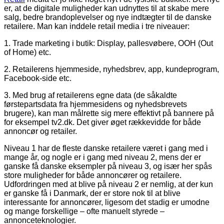
er, at de digitale muligheder kan udnyttes til at skabe mere
salg, bedre brandoplevelser og nye indtægter til de danske
retailere. Man kan inddele retail media i tre niveauer:
1. Trade marketing i butik: Display, pallesvøbere, OOH (Out
of Home) etc.
2. Retailerens hjemmeside, nyhedsbrev, app, kundeprogram,
Facebook-side etc.
3. Med brug af retailerens egne data (de såkaldte
førstepartsdata fra hjemmesidens og nyhedsbrevets
brugere), kan man målrette sig mere effektivt på bannere på
for eksempel tv2.dk. Det giver øget rækkevidde for både
annoncør og retailer.
Niveau 1 har de fleste danske retailere været i gang med i
mange år, og nogle er i gang med niveau 2, mens der er
ganske få danske eksempler på niveau 3, og især her spås
store muligheder for både annoncører og retailere.
Udfordringen med at blive på niveau 2 er nemlig, at der kun
er ganske få i Danmark, der er store nok til at blive
interessante for annoncører, ligesom det stadig er umodne
og mange forskellige – ofte manuelt styrede –
annonceteknologier.