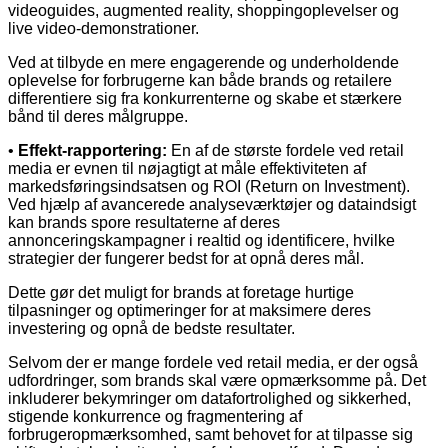
videoguides, augmented reality, shoppingoplevelser og
live video-demonstrationer.
Ved at tilbyde en mere engagerende og underholdende
oplevelse for forbrugerne kan både brands og retailere
differentiere sig fra konkurrenterne og skabe et stærkere
bånd til deres målgruppe.
•
Effekt-rapportering:
En af de største fordele ved retail
media er evnen til nøjagtigt at måle effektiviteten af
markedsføringsindsatsen og ROI (Return on Investment).
Ved hjælp af avancerede analyseværktøjer og dataindsigt
kan brands spore resultaterne af deres
annonceringskampagner i realtid og identificere, hvilke
strategier der fungerer bedst for at opnå deres mål.
Dette gør det muligt for brands at foretage hurtige
tilpasninger og optimeringer for at maksimere deres
investering og opnå de bedste resultater.
Selvom der er mange fordele ved retail media, er der også
udfordringer, som brands skal være opmærksomme på. Det
inkluderer bekymringer om datafortrolighed og sikkerhed,
stigende konkurrence og fragmentering af
forbrugeropmærksomhed, samt behovet for at tilpasse sig