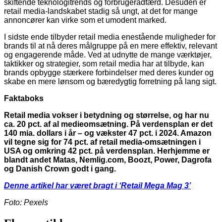
skiftende teknologitrends og forbrugeradfærd. Desuden er
retail media-landskabet stadig så ungt, at det for mange
annoncører kan virke som et umodent marked.
I sidste ende tilbyder retail media enestående muligheder for
brands til at nå deres målgruppe på en mere effektiv, relevant
og engagerende måde. Ved at udnytte de mange værktøjer,
taktikker og strategier, som retail media har at tilbyde, kan
brands opbygge stærkere forbindelser med deres kunder og
skabe en mere lønsom og bæredygtig forretning på lang sigt.
Faktaboks
Retail media vokser i betydning og størrelse, og har nu
ca. 20 pct. af al medieomsætning. På verdensplan er det
140 mia. dollars i år – og vækster 47 pct. i 2024. Amazon
vil tegne sig for 74 pct. af retail media-omsætningen i
USA og omkring 42 pct. på verdensplan. Herhjemme er
blandt andet Matas, Nemlig.com, Boozt, Power, Dagrofa
og Danish Crown godt i gang.
Denne artikel har været bragt i ‘Retail Mega Mag 3’
Foto: Pexels