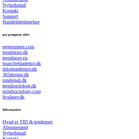
Nyhedsmail
Kontakt
Support
Handelsbetingelser
pej gruppens sider
pejgruppen.com
trendstore.dk
trendstore.eu
branchebladettoj.dk
tidogtendenser.dk
365design.dk
totalretail.dk
trendsociologi.dk
trendsociology.com
livsfaser.dk
Information
Hvad er TID & tendenser
Abonnement
Nyhedsmail
Kontakt