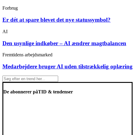
Forbrug
Er dét at spare blevet det nye statussymbol?
AI
Den usynlige indkøber – AI ændrer magtbalancen
Fremtidens arbejdsmarked
Medarbejdere bruger AI uden tilstrækkelig oplæring
De abonnerer på
TID & tendenser