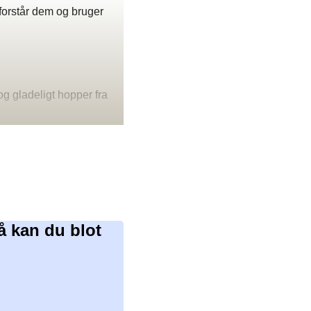
forstår dem og bruger
og gladeligt hopper fra
å kan du blot