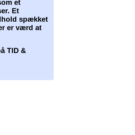
som et
er. Et
ndhold spækket
er er værd at
å TID &