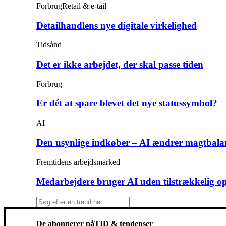
Forbrug
Retail & e-tail
Detailhandlens nye digitale virkelighed
Tidsånd
Det er ikke arbejdet, der skal passe tiden
Forbrug
Er dét at spare blevet det nye statussymbol?
AI
Den usynlige indkøber – AI ændrer magtbala
Fremtidens arbejdsmarked
Medarbejdere bruger AI uden tilstrækkelig o
De abonnerer på
TID & tendenser