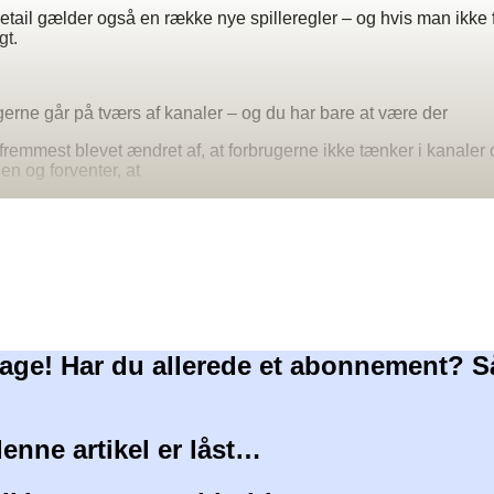
 retail gælder også en række nye spilleregler – og hvis man ikke 
gt.
rne går på tværs af kanaler – og du har bare at være der
g fremmest blevet ændret af, at forbrugerne ikke tænker i kanaler 
en og forventer, at
age! Har du allerede et abonnement? S
denne artikel er låst…