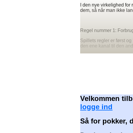
I den nye virkelighed for
dem, så når man ikke lan
Regel nummer 1: Forbruge
Spillets regler er først o
den ene kanal til den and
Velkommen tilb
logge ind
Så for pokker, 