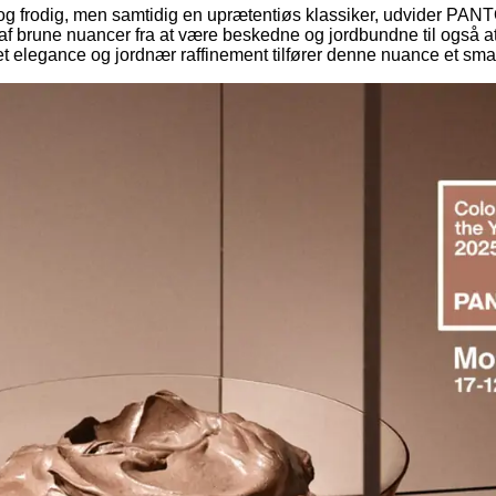
t og frodig, men samtidig en uprætentiøs klassiker, udvider 
af brune nuancer fra at være beskedne og jordbundne til også a
t elegance og jordnær raffinement tilfører denne nuance et smagf