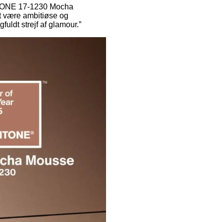
PANTONE 17-1230 Mocha
t være ambitiøse og
uldt strejf af glamour.”