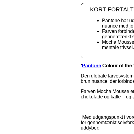
KORT FORTALT
Pantone har u
nuance med jor
Farven forbind
gennemtænkt s
Mocha Mousse h
mentale trivsel.
’
Pantone
Colour of the 
Den globale farvesystem
brun nuance, der forbind
Farven Mocha Mousse er f
chokolade og kaffe – og a
“Med udgangspunkt i vo
for gennemtænkt selvfork
uddyber: