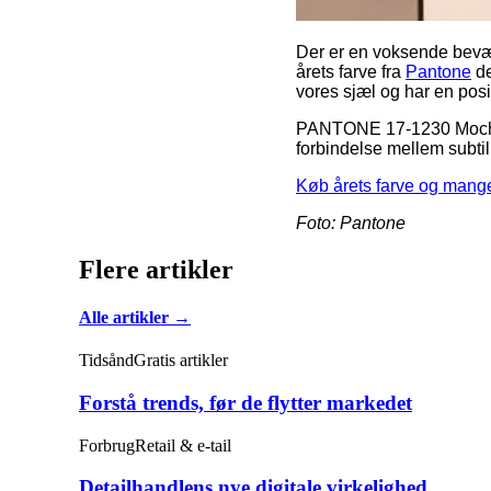
Der er en voksende bevæg
årets farve fra
Pantone
de
vores sjæl og har en posi
PANTONE 17-1230 Mocha 
forbindelse mellem subtil
Køb årets farve og mang
Foto: Pantone
Flere artikler
Alle artikler →
Tidsånd
Gratis artikler
Forstå trends, før de flytter markedet
Forbrug
Retail & e-tail
Detailhandlens nye digitale virkelighed