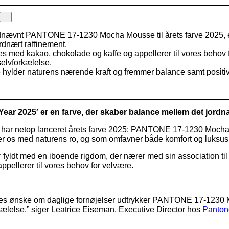
−
dnævnt PANTONE 17-1230 Mocha Mousse til årets farve 2025, e
dnært raffinement.
es med kakao, chokolade og kaffe og appellerer til vores behov 
elvforkælelse.
ylder naturens nærende kraft og fremmer balance samt positiv
Year 2025′ er en farve, der skaber balance mellem det jordn
 har netop lanceret årets farve 2025: PANTONE 17-1230 Mocha
er os med naturens ro, og som omfavner både komfort og luksus 
yldt med en iboende rigdom, der nærer med sin association til
ppellerer til vores behov for velvære.
res ønske om daglige fornøjelser udtrykker PANTONE 17-1230
ælelse,” siger Leatrice Eiseman, Executive Director hos
Panton