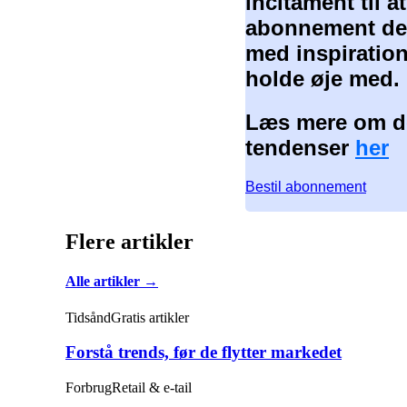
incitament til 
abonnement der
med inspiration
holde øje med.
Læs mere om de
tendenser
her
Bestil abonnement
Flere artikler
Alle artikler →
Tidsånd
Gratis artikler
Forstå trends, før de flytter markedet
Forbrug
Retail & e-tail