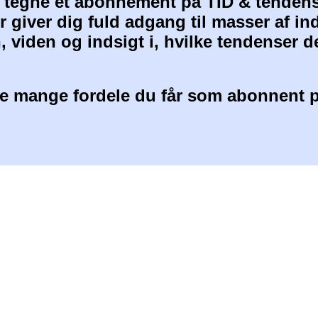
at tegne et abonnement på TID & tendens
 giver dig fuld adgang til masser af i
, viden og indsigt i, hvilke tendenser d
 mange fordele du får som abonnent p