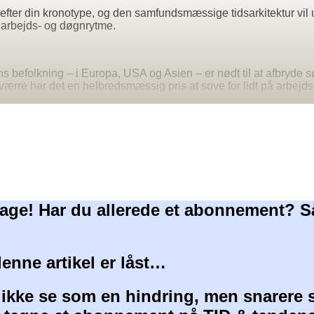
e efter din kronotype, og den samfundsmæssige tidsarkitektur vil 
t arbejds- og døgnrytme.
s befolkning – i Europa, USA og Asien – er nødt til at afbryde sø
sværre har det en helbredsmæssig pris at sove for lidt på arbejd
age! Har du allerede et abonnement? S
denne artikel er låst…
 ikke se som en hindring, men snarere 