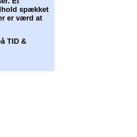
er. Et
ndhold spækket
er er værd at
å TID &