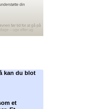
understøtte din
vnen før tid for at gå på
sdage – uge efter ug
å kan du blot
som et