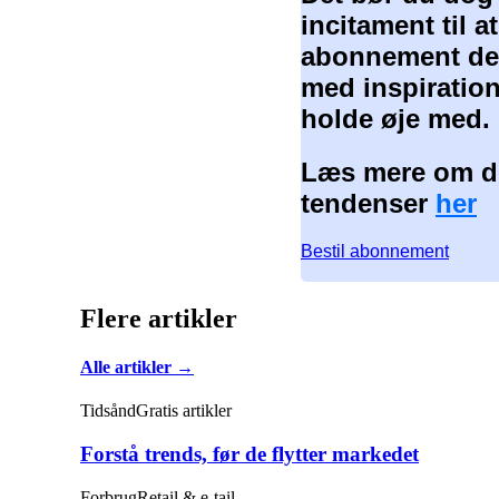
incitament til 
abonnement der
med inspiration
holde øje med.
Læs mere om de
tendenser
her
Bestil abonnement
Flere artikler
Alle artikler →
Tidsånd
Gratis artikler
Forstå trends, før de flytter markedet
Forbrug
Retail & e-tail