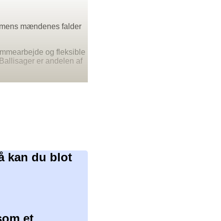
, imens mændenes falder
jemmearbejde og fleksible
allisager er andelen af
å kan du blot
som et