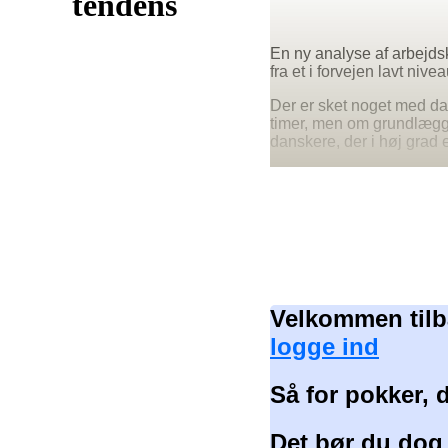
tendens
En ny analyse af arbejds
fra et i forvejen lavt nivea
Der er sket noget med da
timer, men om grundlægge
danskere, der i høj grad e
Velkommen tilb
logge ind
Så for pokker, 
Det bør du dog