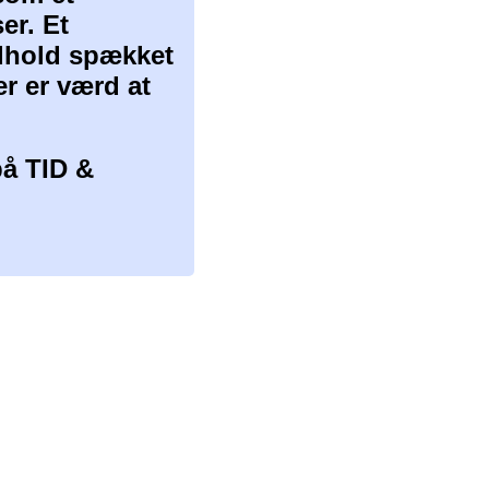
er. Et
ndhold spækket
er er værd at
å TID &