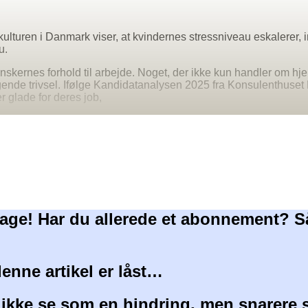
kulturen i Danmark viser, at kvindernes stressniveau eskalerer
u.
nskernes forhold til arbejde. Noget, der ikke kun handler om h
nde trivsel. Ifølge Kandidatanalysen 2025 fra Konsulenthuset B
r glade for deres job,
age! Har du allerede et abonnement? S
denne artikel er låst…
 ikke se som en hindring, men snarere 