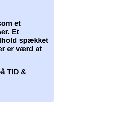
som et
er. Et
ndhold spækket
er er værd at
å TID &