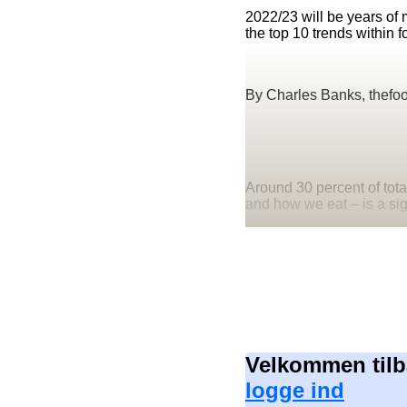
2022/23 will be years of 
the top 10 trends within 
By Charles Banks, thefo
Around 30 percent of tot
and how we eat – is a sig
Velkommen tilb
logge ind