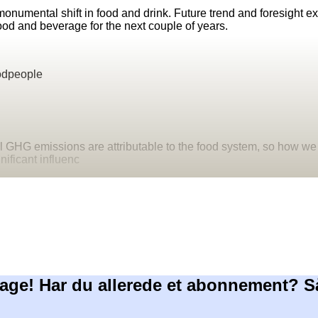
monumental shift in food and drink. Future trend and foresight 
food and beverage for the next couple of years.
odpeople
al GHG emissions are attributable to the food system, so how w
nificant influenc
age! Har du allerede et abonnement? S