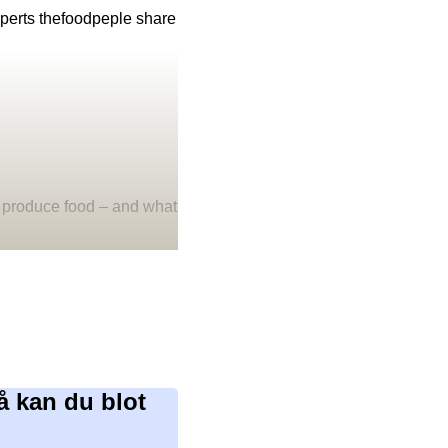
experts thefoodpeple share
e produce food – and what
å kan du blot