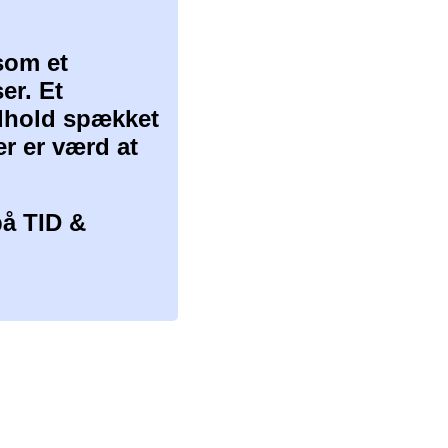
som et
er. Et
ndhold spækket
er er værd at
å TID &