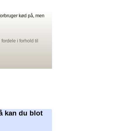
 forbruger kød på, men
ordele i forhold til
å kan du blot