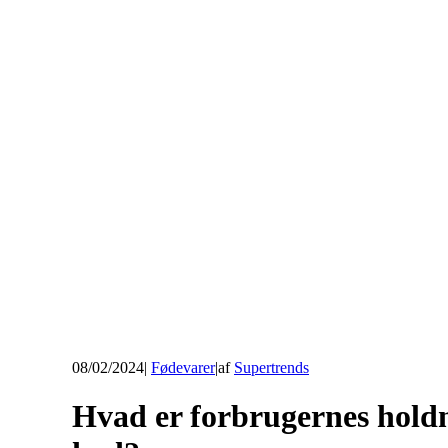
08/02/2024
|
Fødevarer
|
af
Supertrends
Hvad er forbrugernes holdn