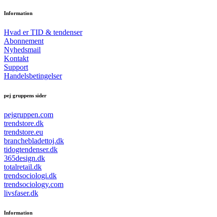
Information
Hvad er TID & tendenser
Abonnement
Nyhedsmail
Kontakt
Support
Handelsbetingelser
pej gruppens sider
pejgruppen.com
trendstore.dk
trendstore.eu
branchebladettoj.dk
tidogtendenser.dk
365design.dk
totalretail.dk
trendsociologi.dk
trendsociology.com
livsfaser.dk
Information