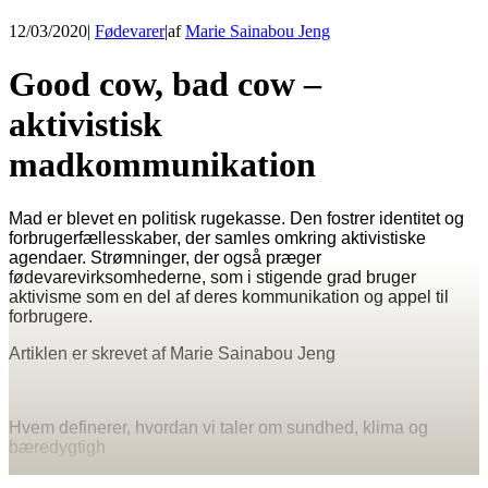
12/03/2020
|
Fødevarer
|
af
Marie Sainabou Jeng
Good cow, bad cow –
aktivistisk
madkommunikation
Mad er blevet en politisk rugekasse. Den fostrer identitet og
forbrugerfællesskaber, der samles omkring aktivistiske
agendaer. Strømninger, der også præger
fødevarevirksomhederne, som i stigende grad bruger
aktivisme som en del af deres kommunikation og appel til
forbrugere.
Artiklen er skrevet af Marie Sainabou Jeng
Hvem definerer, hvordan vi taler om sundhed, klima og
bæredygtigh