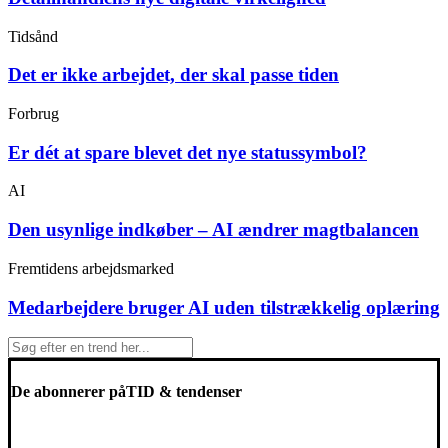
Tidsånd
Det er ikke arbejdet, der skal passe tiden
Forbrug
Er dét at spare blevet det nye statussymbol?
AI
Den usynlige indkøber – AI ændrer magtbalancen
Fremtidens arbejdsmarked
Medarbejdere bruger AI uden tilstrækkelig oplæring
De abonnerer på
TID & tendenser