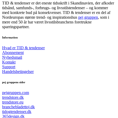
TID & tendenser er det eneste tidsskrift i Skandinavien, der afkoder
tidsånd, samfunds-, forbrugs- og livsstilstendenser – og kommer
med konkrete bud på konsekvenser. TID & tendenser er en del af
Nordeuropas største trend- og inspirationshus
pej gruppen
, som i
mere end 50 år har været livsstilsbranchens foretrukne
sparringspartner.
Information
Hvad er TID & tendenser
Abonnement
Nyhedsmail
Kontakt
Support
Handelsbetingelser
pej gruppens sider
pejgruppen.com
trendstore.dk
trendstore.eu
branchebladettoj.dk
tidogtendenser.dk
365design.dk