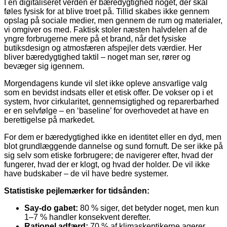
I en digitaliseret verden er bæredygtighed noget, der skal
føles fysisk for at blive troet på. Tillid skabes ikke gennem
opslag på sociale medier, men gennem de rum og materialer,
vi omgiver os med. Faktisk stoler næsten halvdelen af de
yngre forbrugerne mere på et brand, når det fysiske
butiksdesign og atmosfæren afspejler dets værdier. Her
bliver bæredygtighed taktil – noget man ser, rører og
bevæger sig igennem.
Morgendagens kunde vil slet ikke opleve ansvarlige valg
som en bevidst indsats eller et etisk offer. De vokser op i et
system, hvor cirkularitet, gennemsigtighed og reparerbarhed
er en selvfølge – en ‘baseline’ for overhovedet at have en
berettigelse på markedet.
For dem er bæredygtighed ikke en identitet eller en dyd, men
blot grundlæggende dannelse og sund fornuft. De ser ikke på
sig selv som etiske forbrugere; de navigerer efter, hvad der
fungerer, hvad der er klogt, og hvad der holder. De vil ikke
have budskaber – de vil have bedre systemer.
Statistiske pejlemærker for tidsånden:
Say-do gabet:
80 % siger, det betyder noget, men kun
1–7 % handler konsekvent derefter.
Rationel adfærd:
70 % af klimaskeptikerne agerer