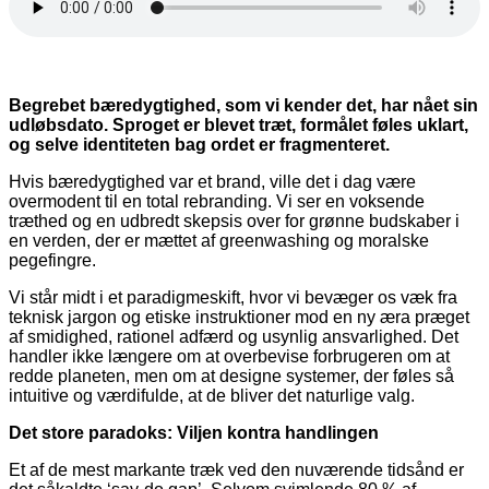
Begrebet bæredygtighed, som vi kender det, har nået sin
udløbsdato. Sproget er blevet træt, formålet føles uklart,
og selve identiteten bag ordet er fragmenteret.
Hvis bæredygtighed var et brand, ville det i dag være
overmodent til en total rebranding. Vi ser en voksende
træthed og en udbredt skepsis over for grønne budskaber i
en verden, der er mættet af greenwashing og moralske
pegefingre.
Vi står midt i et paradigmeskift, hvor vi bevæger os væk fra
teknisk jargon og etiske instruktioner mod en ny æra præget
af smidighed, rationel adfærd og usynlig ansvarlighed. Det
handler ikke længere om at overbevise forbrugeren om at
redde planeten, men om at designe systemer, der føles så
intuitive og værdifulde, at de bliver det naturlige valg.
Det store paradoks: Viljen kontra handlingen
Et af de mest markante træk ved den nuværende tidsånd er