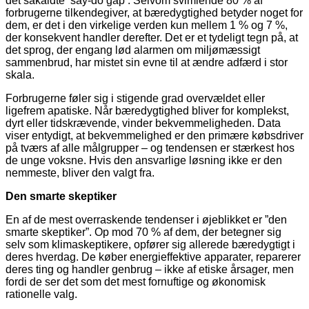
det såkaldte ‘say-do gap’. Selvom svimlende 80 % af
forbrugerne tilkendegiver, at bæredygtighed betyder noget for
dem, er det i den virkelige verden kun mellem 1 % og 7 %,
der konsekvent handler derefter. Det er et tydeligt tegn på, at
det sprog, der engang lød alarmen om miljømæssigt
sammenbrud, har mistet sin evne til at ændre adfærd i stor
skala.
Forbrugerne føler sig i stigende grad overvældet eller
ligefrem apatiske. Når bæredygtighed bliver for komplekst,
dyrt eller tidskrævende, vinder bekvemmeligheden. Data
viser entydigt, at bekvemmelighed er den primære købsdriver
på tværs af alle målgrupper – og tendensen er stærkest hos
de unge voksne. Hvis den ansvarlige løsning ikke er den
nemmeste, bliver den valgt fra.
Den smarte skeptiker
En af de mest overraskende tendenser i øjeblikket er ”den
smarte skeptiker”. Op mod 70 % af dem, der betegner sig
selv som klimaskeptikere, opfører sig allerede bæredygtigt i
deres hverdag. De køber energieffektive apparater, reparerer
deres ting og handler genbrug – ikke af etiske årsager, men
fordi de ser det som det mest fornuftige og økonomisk
rationelle valg.