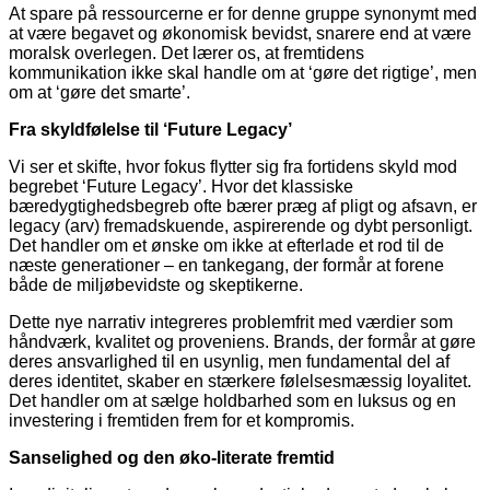
At spare på ressourcerne er for denne gruppe synonymt med
at være begavet og økonomisk bevidst, snarere end at være
moralsk overlegen. Det lærer os, at fremtidens
kommunikation ikke skal handle om at ‘gøre det rigtige’, men
om at ‘gøre det smarte’.
Fra skyldfølelse til ‘Future Legacy’
Vi ser et skifte, hvor fokus flytter sig fra fortidens skyld mod
begrebet ‘
Future
Legacy’. Hvor det klassiske
bæredygtighedsbegreb ofte bærer præg af pligt og afsavn, er
legacy (arv) fremadskuende, aspirerende og dybt personligt.
Det handler om et ønske om ikke at efterlade et rod til de
næste generationer – en tankegang, der formår at forene
både de miljøbevidste og skeptikerne.
Dette nye narrativ integreres problemfrit med værdier som
håndværk, kvalitet og proveniens. Brands, der formår at gøre
deres ansvarlighed til en usynlig, men fundamental del af
deres identitet, skaber en stærkere følelsesmæssig loyalitet.
Det handler om at sælge holdbarhed som en luksus og en
investering i fremtiden frem for et kompromis.
Sanselighed og den øko-literate fremtid