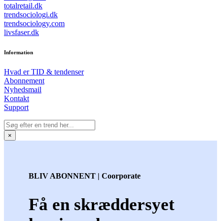
totalretail.dk
trendsociologi.dk
trendsociology.com
livsfaser.dk
Information
Hvad er TID & tendenser
Abonnement
Nyhedsmail
Kontakt
Support
×
BLIV ABONNENT | Coorporate
Få en skræddersyet