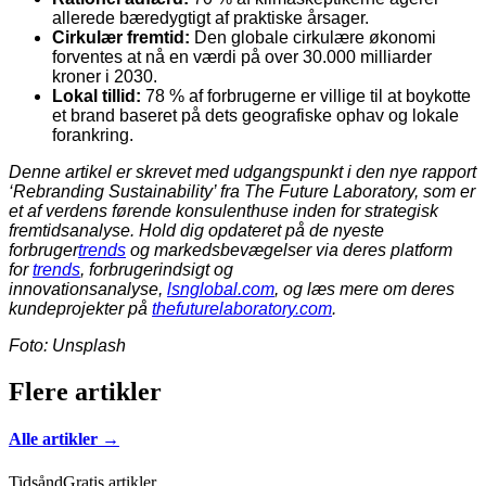
allerede bæredygtigt af praktiske årsager.
Cirkulær fremtid:
Den globale cirkulære økonomi
forventes at nå en værdi på over 30.000 milliarder
kroner i 2030.
Lokal tillid:
78 % af forbrugerne er villige til at boykotte
et brand baseret på dets geografiske ophav og lokale
forankring.
Denne artikel er skrevet med udgangspunkt i den nye rapport
‘Rebranding Sustainability’ fra The Future Laboratory, som er
et af verdens førende konsulenthuse inden for strategisk
fremtidsanalyse. Hold dig opdateret på de nyeste
forbruger
trends
og markedsbevægelser via deres platform
for
trends
, forbrugerindsigt og
innovationsanalyse,
lsnglobal.com
, og læs mere om deres
kundeprojekter på
thefuturelaboratory.com
.
Foto: Unsplash
Flere artikler
Alle artikler →
Tidsånd
Gratis artikler