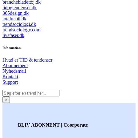
branchebladettoj.dk
tidogtendenser.dk
365design.dk
totalretail.dk
trendsociologi.dk
trendsociology.com
livsfaser.dk
Information
Hvad er TID & tendenser
Abonnement
Nyhedsmail
Kontakt
Support
×
BLIV ABONNENT | Coorporate