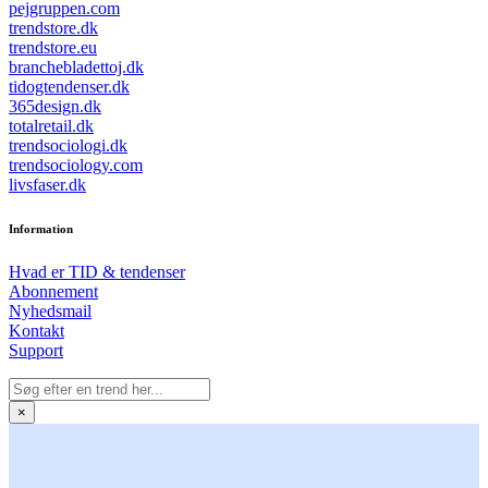
pejgruppen.com
trendstore.dk
trendstore.eu
branchebladettoj.dk
tidogtendenser.dk
365design.dk
totalretail.dk
trendsociologi.dk
trendsociology.com
livsfaser.dk
Information
Hvad er TID & tendenser
Abonnement
Nyhedsmail
Kontakt
Support
×