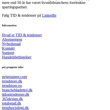
mere end 50 år har været livsstilsbranchens foretrukne
sparringspartner.
Følg TID & tendenser på
LinkedIn
Information
Hvad er TID & tendenser
Abonnement
Nyhedsmail
Kontakt
Support
Handelsbetingelser
pej gruppens sider
pejgruppen.com
trendstore.dk
trendstore.eu
branchebladettoj.dk
tidogtendenser.dk
365design.dk
totalretail.dk
trendsociologi.dk