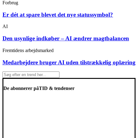
Forbrug
Er dét at spare blevet det nye statussymbol?
AI
Den usynlige indkøber – AI ændrer magtbalancen
Fremtidens arbejdsmarked
Medarbejdere bruger AI uden tilstrækkelig oplæring
De abonnerer på
TID & tendenser