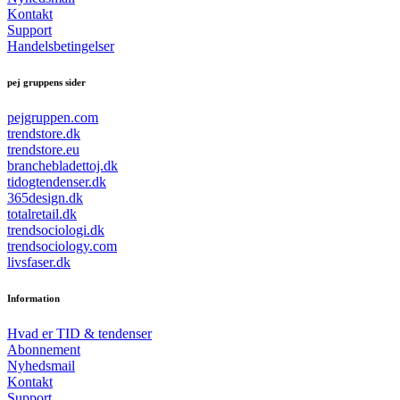
Kontakt
Support
Handelsbetingelser
pej gruppens sider
pejgruppen.com
trendstore.dk
trendstore.eu
branchebladettoj.dk
tidogtendenser.dk
365design.dk
totalretail.dk
trendsociologi.dk
trendsociology.com
livsfaser.dk
Information
Hvad er TID & tendenser
Abonnement
Nyhedsmail
Kontakt
Support