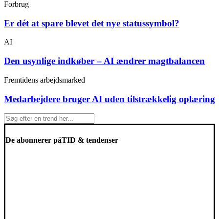
Forbrug
Er dét at spare blevet det nye statussymbol?
AI
Den usynlige indkøber – AI ændrer magtbalancen
Fremtidens arbejdsmarked
Medarbejdere bruger AI uden tilstrækkelig oplæring
De abonnerer på
TID & tendenser