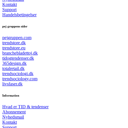
Kontakt
Support
Handelsbetingelser
pej gruppens sider
pejgruppen.com
trendstore.dk
trendstore.eu
branchebladettoj.dk
tidogtendenser.dk
365design.dk
totalretail.dk
trendsociologi.dk
trendsociology.com
livsfaser.dk
Information
Hvad er TID & tendenser
Abonnement
Nyhedsmail
Kontakt
Support