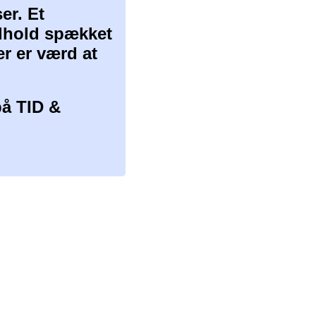
er. Et
ndhold spækket
er er værd at
å TID &