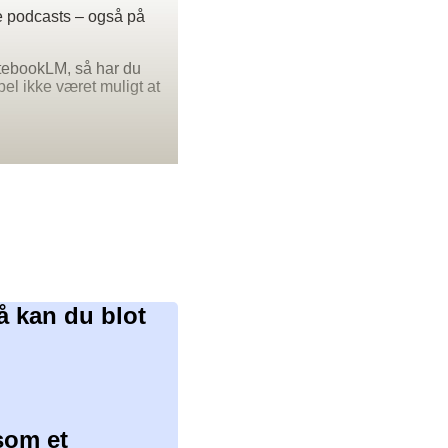
ge podcasts – også på
otebookLM, så har du
l ikke været muligt at
å kan du blot
som et