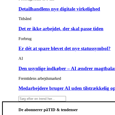
Detailhandlens nye digitale virkelighed
Tidsånd
Det er ikke arbejdet, der skal passe tiden
Forbrug
Er dét at spare blevet det nye statussymbol?
AI
Den usynlige indkøber – AI ændrer magtbala
Fremtidens arbejdsmarked
Medarbejdere bruger AI uden tilstrækkelig o
De abonnerer på
TID & tendenser