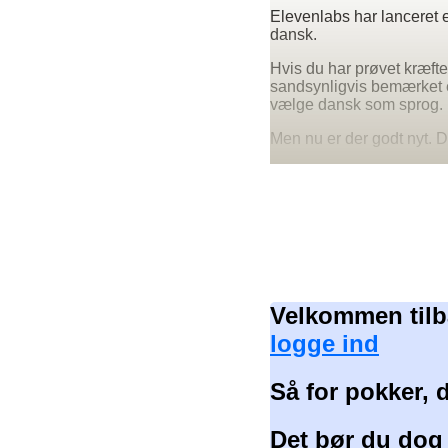
Elevenlabs har lanceret e
dansk.
Hvis du har prøvet kræft
sandsynligvis bemærket e
vælge dansk som sprog.
Men nu er der godt nyt. 
Velkommen tilb
logge ind
Så for pokker, 
Det bør du dog