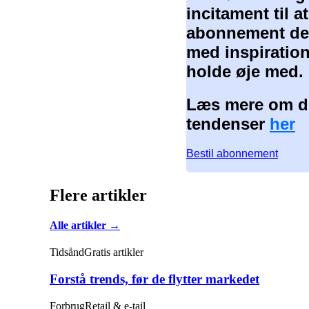
incitament til 
abonnement der
med inspiration
holde øje med.
Læs mere om de
tendenser
her
Bestil abonnement
Flere artikler
Alle artikler →
Tidsånd
Gratis artikler
Forstå trends, før de flytter markedet
Forbrug
Retail & e-tail