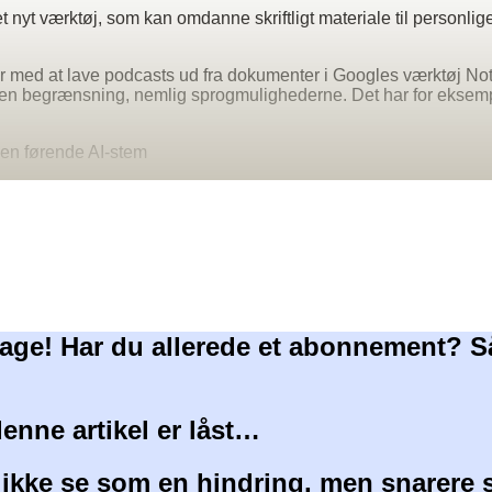
t nyt værktøj, som kan omdanne skriftligt materiale til personli
er med at lave podcasts ud fra dokumenter i Googles værktøj N
n begrænsning, nemlig sprogmulighederne. Det har for eksempe
Den førende AI-stem
age! Har du allerede et abonnement? S
denne artikel er låst…
 ikke se som en hindring, men snarere 