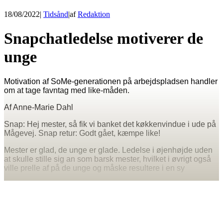
18/08/2022
|
Tidsånd
|
af
Redaktion
Snapchatledelse motiverer de
unge
Motivation af SoMe-generationen på arbejdspladsen handler
om at tage favntag med like-måden.
Af Anne-Marie Dahl
Snap: Hej mester, så fik vi banket det køkkenvindue i ude på
Mågevej. Snap retur: Godt gået, kæmpe like!
Mester er glad, de unge er glade. Ledelse i øjenhøjde uden
at skulle stille sig an som barsk mester, hvilket i øvrigt også
ville prelle af på de unge og måske resultere i en sy