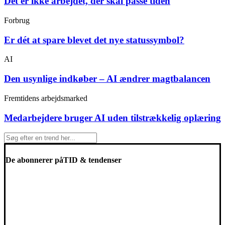
Det er ikke arbejdet, der skal passe tiden
Forbrug
Er dét at spare blevet det nye statussymbol?
AI
Den usynlige indkøber – AI ændrer magtbalancen
Fremtidens arbejdsmarked
Medarbejdere bruger AI uden tilstrækkelig oplæring
De abonnerer på
TID & tendenser