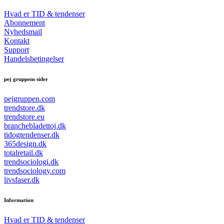
Hvad er TID & tendenser
Abonnement
Nyhedsmail
Kontakt
Support
Handelsbetingelser
pej gruppens sider
pejgruppen.com
trendstore.dk
trendstore.eu
branchebladettoj.dk
tidogtendenser.dk
365design.dk
totalretail.dk
trendsociologi.dk
trendsociology.com
livsfaser.dk
Information
Hvad er TID & tendenser