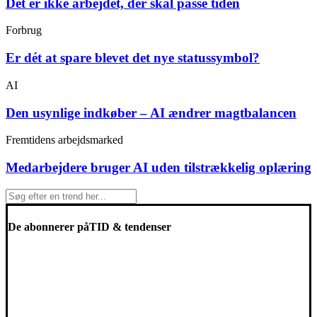
Det er ikke arbejdet, der skal passe tiden
Forbrug
Er dét at spare blevet det nye statussymbol?
AI
Den usynlige indkøber – AI ændrer magtbalancen
Fremtidens arbejdsmarked
Medarbejdere bruger AI uden tilstrækkelig oplæring
De abonnerer på
TID & tendenser