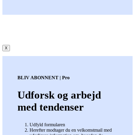
X
BLIV ABONNENT | Pro
Udforsk og arbejd
med tendenser
Udfyld formularen
Herefter modtager du en velkomstmail med