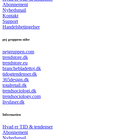
Abonnement
Nyhedsmail
Kontakt
Support
Handelsbetingelser
pej gruppens sider
pejgruppen.com
trendstore.dk
trendstore.eu
branchebladettoj.dk
tidogtendenser.dk
365design.dk
totalretail.dk
trendsociologi.dk
trendsociology.com
livsfaser.dk
Information
Hvad er TID & tendenser
Abonnement
Nyhedsmail