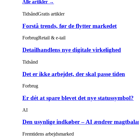
Alle artikler →
Tidsånd
Gratis artikler
Forstå trends, før de flytter markedet
Forbrug
Retail & e-tail
Detailhandlens nye digitale virkelighed
Tidsånd
Det er ikke arbejdet, der skal passe tiden
Forbrug
Er dét at spare blevet det nye statussymbol?
AI
Den usynlige indkøber – AI ændrer magtbala
Fremtidens arbejdsmarked