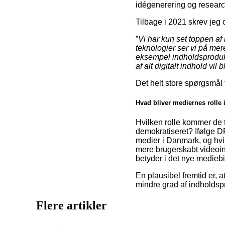
idégenerering og research
Tilbage i 2021 skrev jeg 
”
Vi har kun set toppen af
teknologier ser vi på mer
eksempel indholdsprodukt
af alt digitalt indhold vil b
Det helt store spørgsmål 
Hvad bliver mediernes rolle 
Hvilken rolle kommer de tr
demokratiseret? Ifølge DR
medier i Danmark, og hvis
mere brugerskabt videoin
betyder i det nye mediebi
En plausibel fremtid er, a
mindre grad af indholdsp
Flere artikler