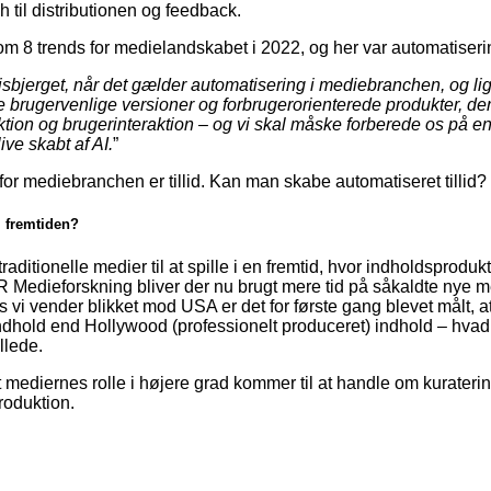
 til distributionen og feedback.
om 8 trends for medielandskabet i 2022, og her var automatiser
 isbjerget, når det gælder automatisering i mediebranchen, og 
e brugervenlige versioner og forbrugerorienterede produkter, der 
ion og brugerinteraktion – og vi skal måske forberede os på en
live skabt af AI.
”
for mediebranchen er tillid. Kan man skabe automatiseret tillid?
i fremtiden?
aditionelle medier til at spille i en fremtid, hvor indholdsproduk
 Medieforskning bliver der nu brugt mere tid på såkaldte nye me
 vi vender blikket mod USA er det for første gang blevet målt, a
dhold end Hollywood (professionelt produceret) indhold – hvad
llede.
t mediernes rolle i højere grad kommer til at handle om kuraterin
roduktion.