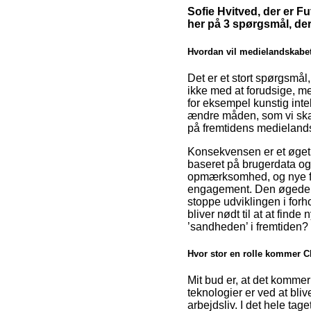
Sofie Hvitved, der er Fu
her på 3 spørgsmål, der
Hvordan vil medielandskabe
Det er et stort spørgsmål,
ikke med at forudsige, me
for eksempel kunstig int
ændre måden, som vi skabe
på fremtidens medieland
Konsekvensen er et øget 
baseret på brugerdata og 
opmærksomhed, og nye for
engagement. Den øgede r
stoppe udviklingen i forh
bliver nødt til at at fin
’sandheden’ i fremtiden? 
Hvor stor en rolle kommer Ch
Mit bud er, at det kommer 
teknologier er ved at bliv
arbejdsliv. I det hele tag