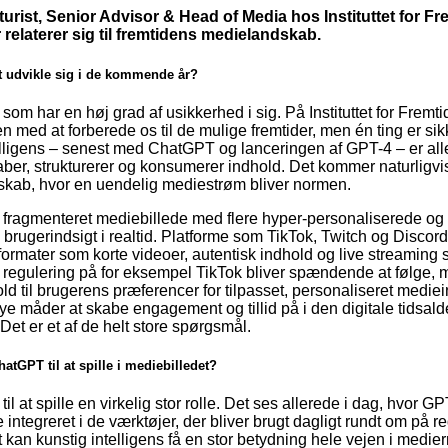
turist, Senior Advisor & Head of Media hos Instituttet for F
 relaterer sig til fremtidens medielandskab.
t udvikle sig i de kommende år?
 som har en høj grad af usikkerhed i sig. På Instituttet for Fremt
n med at forberede os til de mulige fremtider, men én ting er si
elligens – senest med ChatGPT og lanceringen af GPT-4 – er all
r, strukturerer og konsumerer indhold. Det kommer naturligvis t
skab, hvor en uendelig mediestrøm bliver normen.
fragmenteret mediebillede med flere hyper-personaliserede og 
brugerindsigt i realtid. Platforme som TikTok, Twitch og Discor
mater som korte videoer, autentisk indhold og live streaming 
egulering på for eksempel TikTok bliver spændende at følge, 
old til brugerens præferencer for tilpasset, personaliseret medi
de nye måder at skabe engagement og tillid på i den digitale tids
Det er et af de helt store spørgsmål.
atGPT til at spille i mediebilledet?
til at spille en virkelig stor rolle. Det ses allerede i dag, hvor 
e integreret i de værktøjer, der bliver brugt dagligt rundt om på 
et kan kunstig intelligens få en stor betydning hele vejen i medi