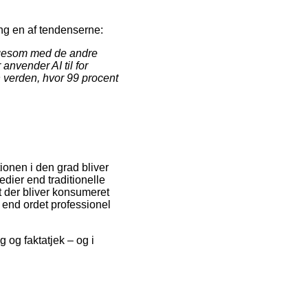
ing en af tendenserne:
ligesom med de andre
anvender AI til for
 verden, hvor 99 procent
tionen i den grad bliver
dier end traditionelle
t der bliver konsumeret
 end ordet professionel
g og faktatjek – og i