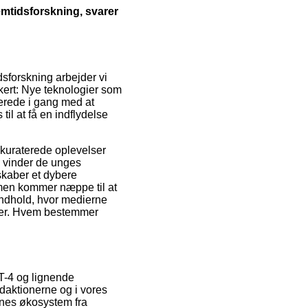
remtidsforskning, svarer
idsforskning arbejder vi
kkert: Nye teknologier som
erede i gang med at
il at få en indflydelse
kuraterede oplevelser
d vinder de unges
skaber et dybere
men kommer næppe til at
eindhold, hvor medierne
alder. Hvem bestemmer
GPT-4 og lignende
redaktionerne og i vores
ernes økosystem fra